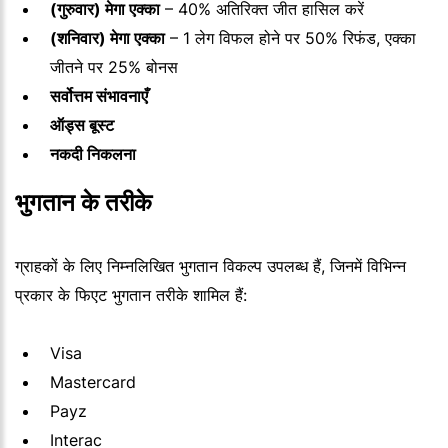
(गुरुवार) मेगा एक्का
– 40% अतिरिक्त जीत हासिल करें
(शनिवार) मेगा एक्का
– 1 लेग विफल होने पर 50% रिफंड, एक्का
जीतने पर 25% बोनस
सर्वोत्तम संभावनाएँ
ऑड्स बूस्ट
नकदी निकलना
भुगतान के तरीके
ग्राहकों के लिए निम्नलिखित भुगतान विकल्प उपलब्ध हैं, जिनमें विभिन्न
प्रकार के फिएट भुगतान तरीके शामिल हैं:
Visa
Mastercard
Payz
Interac