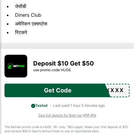
जेसीबी
Diners Club
अमेरिकन एक्सप्रेस
स्टिकपे
Deposit $10 Get $50
use promo code HUGE
Get Code
XXXXX
Last used 1 hour 5 minutes ago
Tested
See full details for Betr ise प्रोमो कोड
The Betrise promo code is HUGE. 18+ only.
T&Cs
apply. Make your first deposit of $10
and receive $50 in Sports bonus funds to use on Sportsbook bets.