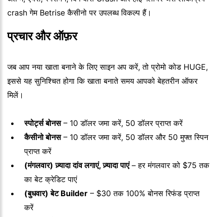
crash गेम Betrise कैसीनो पर उपलब्ध विकल्प हैं।
प्रचार और ऑफ़र
जब आप नया खाता बनाने के लिए साइन अप करें, तो प्रोमो कोड HUGE,
इससे यह सुनिश्चित होगा कि खाता बनाते समय आपको बेहतरीन ऑफर
मिलें।
स्पोर्ट्स बोनस
– 10 डॉलर जमा करें, 50 डॉलर प्राप्त करें
कैसीनो बोनस
– 10 डॉलर जमा करें, 50 डॉलर और 50 मुफ्त स्पिन
प्राप्त करें
(मंगलवार) ज़्यादा दांव लगाएं, ज़्यादा पाएं
– हर मंगलवार को $75 तक
का बेट क्रेडिट पाएं
(बुधवार) बेट Builder
– $30 तक 100% बोनस रिफंड प्राप्त
करें