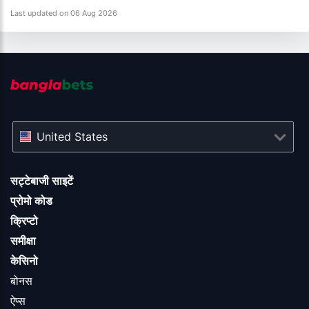
Last updated on 06 Aug 2026
United States
सट्टेबाजी साइटें
प्रोमो कोड
क्रिप्टो
समीक्षा
केसिनो
बोनस
ऐप्स