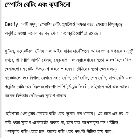
স্পোর্টস বেটিং এবং ক্যাসিনো
Betify একটি সমৃদ্ধ স্পোর্টস বেটিং প্ল্যাটফর্ম অফার করে, যেখানে বিশ্বজুড়ে
অনুষ্ঠিত হওয়া অনেক বড় বড় খেলা এবং প্রতিযোগিতা রয়েছে।
ফুটবল, বাস্কেটবল, টেনিস এবং আইস হকির মার্কেটগুলো অধিকাংশ বাজিগরকে সন্তুষ্ট
রাখবে, পাশাপাশি আপনি বোলস, স্কোয়াশ এবং ল্যাক্রোসের মতো আরও বিশেষায়িত
খেলাগুলোর মার্কেটও উপভোগ করতে পারবেন। টেনিসের মতো খেলার জন্য
মার্কেটগুলো হবে বিশাল, যেখানে ম্যাচ বেটিং, সেট বেটিং, গেম বেটিং, সার্ভ বেটিং এবং
পয়েন্টস বেটিং-এর বিকল্পগুলোর পাশাপাশি টুর্নামেন্ট বিজয়ী, ফাইনালে ওঠা এবং আরও
অনেক ফিউচার বেটিং-এর সুযোগ থাকবে।
ছোটখাটো খেলাধুলার ক্ষেত্রে বাজি ধরার সুযোগ কম থাকবে। এর মানে এই নয় যে
বাজি ধরার সুযোগ একেবারেই থাকবে না, তবে যারা অপেক্ষাকৃত কম পরিচিত
খেলাধুলায় বাজি ধরতে চান, তাদের বাজি ধরার পদ্ধতি সীমিত হয়ে যাবে।