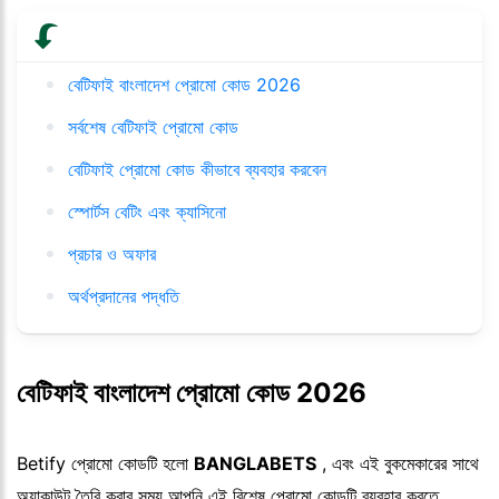
বেটিফাই বাংলাদেশ প্রোমো কোড 2026
সর্বশেষ বেটিফাই প্রোমো কোড
বেটিফাই প্রোমো কোড কীভাবে ব্যবহার করবেন
স্পোর্টস বেটিং এবং ক্যাসিনো
প্রচার ও অফার
অর্থপ্রদানের পদ্ধতি
বেটিফাই বাংলাদেশ প্রোমো কোড 2026
Betify প্রোমো কোডটি হলো
BANGLABETS
, এবং এই বুকমেকারের সাথে
অ্যাকাউন্ট তৈরি করার সময় আপনি এই বিশেষ প্রোমো কোডটি ব্যবহার করতে