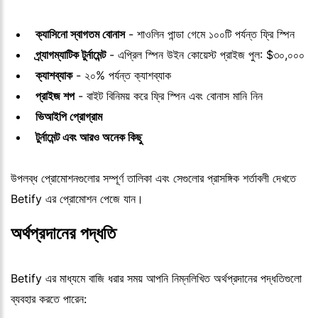
ক্যাসিনো স্বাগতম বোনাস
- শাওলিন পান্ডা গেমে ১০০টি পর্যন্ত ফ্রি স্পিন
প্র্যাগম্যাটিক টুর্নামেন্ট
- এপ্রিল স্পিন উইন কোয়েস্ট প্রাইজ পুল: $৩০,০০০
ক্যাশব্যাক
- ২০% পর্যন্ত ক্যাশব্যাক
প্রাইজ শপ
- বাইট বিনিময় করে ফ্রি স্পিন এবং বোনাস মানি নিন
ভিআইপি প্রোগ্রাম
টুর্নামেন্ট এবং আরও অনেক কিছু
উপলব্ধ প্রোমোশনগুলোর সম্পূর্ণ তালিকা এবং সেগুলোর প্রাসঙ্গিক শর্তাবলী দেখতে
Betify এর প্রোমোশন পেজে যান।
অর্থপ্রদানের পদ্ধতি
Betify এর মাধ্যমে বাজি ধরার সময় আপনি নিম্নলিখিত অর্থপ্রদানের পদ্ধতিগুলো
ব্যবহার করতে পারেন: