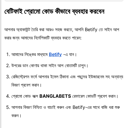
বেটিফাই প্রোমো কোড কীভাবে ব্যবহার করবেন
আপনার অ্যাকাউন্ট তৈরি করা আরও সহজ করতে, আপনি Betify তে সাইন আপ
করার জন্য আমাদের নির্দেশিকাটি ব্যবহার করতে পারেন:
আমাদের লিঙ্কের মাধ্যমে
Betify
-এ যান।
উপরের ডান কোণায় থাকা সাইন আপ বোতামটি চাপুন।
রেজিস্ট্রেশন ফর্মে আপনার ইমেল ঠিকানা এবং পছন্দের ইউজারনেম সহ অন্যান্য
বিবরণ প্রবেশ করান।
প্রোমো কোড বক্সে
BANGLABETS
রেফারেল কোডটি প্রবেশ করান।
আপনার বিবরণ নিশ্চিত ও যাচাই করুন এবং Betify-এর সাথে বাজি ধরা শুরু
করুন।