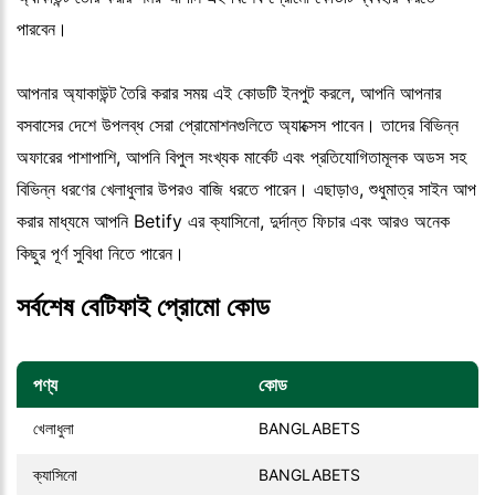
পারবেন।
আপনার অ্যাকাউন্ট তৈরি করার সময় এই কোডটি ইনপুট করলে, আপনি আপনার
বসবাসের দেশে উপলব্ধ সেরা প্রোমোশনগুলিতে অ্যাক্সেস পাবেন। তাদের বিভিন্ন
অফারের পাশাপাশি, আপনি বিপুল সংখ্যক মার্কেট এবং প্রতিযোগিতামূলক অডস সহ
বিভিন্ন ধরণের খেলাধুলার উপরও বাজি ধরতে পারেন। এছাড়াও, শুধুমাত্র সাইন আপ
করার মাধ্যমে আপনি Betify এর ক্যাসিনো, দুর্দান্ত ফিচার এবং আরও অনেক
কিছুর পূর্ণ সুবিধা নিতে পারেন।
সর্বশেষ বেটিফাই প্রোমো কোড
পণ্য
কোড
খেলাধুলা
BANGLABETS
ক্যাসিনো
BANGLABETS