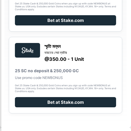
Get 25 Stake Cash & 250,000 Gold Coins when you sign up with code NEWBONUS at
Stake.us. USA only. Excludes certain States including NY,NV,ID, KY,WA. 18+ only. Terms and
Conditions apply.
Bet at Stake.com
স্মৃতি মন্ধন
ভারতের সেরা ব্যাটার
@350.00 - 1 Unit
25 SC no deposit & 250,000 GC
Use promo code NEWBONUS
Get 25 Stake Cash & 250,000 Gold Coins when you sign up with code NEWBONUS at
Stake.us. USA only. Excludes certain States including NY,NV,ID, KY,WA. 18+ only. Terms and
Conditions apply.
Bet at Stake.com