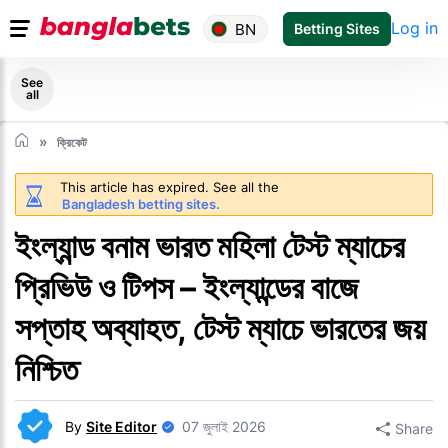
Log in
BN
Betting Sites
See
all
ক্রিকেট
This article has expired. See all the
Bangladesh betting sites.
ইংল্যান্ড বনাম ভারত মহিলা টেস্ট ম্যাচের
প্রিভিউ ও টিপস – ইংল্যান্ডের বাজে
সপ্তাহ অব্যাহত, টেস্ট ম্যাচে ভারতের জয়
নিশ্চিত
By
Site Editor
07 জুলাই 2026
Share