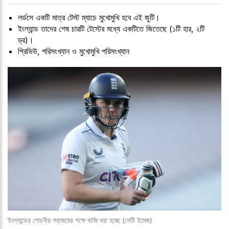
লর্ডসে একটি মাত্র টেস্ট ম্যাচে মুখোমুখি হবে এই জুটি।
ইংল্যান্ড তাদের শেষ চারটি টেস্টের মধ্যে একটিতে জিতেছে (১টি হার, ২টি
ড্র)।
প্রিভিউ, পরিসংখ্যান ও মুখোমুখি পরিসংখ্যান
ইংল্যান্ডের শোচনীয় পরাজয়ের পক্ষে বাজি ধরা হচ্ছে (গেটি ইমেজ)