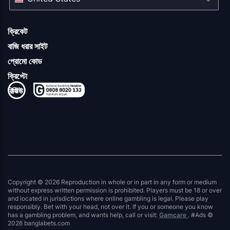
ক্রিকেট
বাজি ধরার সাইট
প্রোমো কোড
ক্রিপ্টো
রিভিউ
Copyright © 2026 Reproduction in whole or in part in any form or medium
without express written permission is prohibited. Players must be 18 or over
and located in jurisdictions where online gambling is legal. Please play
responsibly. Bet with your head, not over it. If you or someone you know
has a gambling problem, and wants help, call or visit:
Gamcare
. #Ads ©
2026 banglabets.com