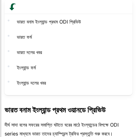
ভারত বনাম ইংল্যান্ড প্রথম ODI প্রিভিউ
ভারত ফর্ম
ভারত দলের খবর
ইংল্যান্ড ফর্ম
ইংল্যান্ড দলের খবর
ভারত বনাম ইংল্যান্ড প্রথম ওয়ানডে প্রিভিউ
দীর্ঘ সাদা বলের সফরের সমাপ্তি ঘটাতে ঘরের মাঠে ইংল্যান্ডের বিপক্ষে ODI
series মাধ্যমে ভারত তাদের চ্যাম্পিয়ন্স ট্রফির প্রস্তুতি শুরু করবে।