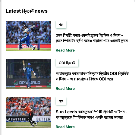
Latest ক্রিকেট news
শত
লন্ডন স্পিরিট বনাম এমআই লন্ডন প্রিভিউ ও টিপস -
লন্ডন স্পিরিটের দুর্দশা আরও বাড়াতে পারে এমআই লন্ডন
Read More
ODI ক্রিকেট
আয়ারল্যান্ড বনাম আফগানিস্তান দ্বিতীয় ODI প্রিভিউ
ও টিপস - আয়ারল্যান্ডের বিপক্ষে ODI জয়ে
আফগানিস্তানের ওপর আস্থা রাখা হচ্ছে
Read More
শত
Sun Leeds বনাম লন্ডন স্পিরিট প্রিভিউ ও টিপস -
দ্য হান্ড্রেডে স্পিরিটকে আরও একটি পরাজয় উপহার
দেবে Sun ।
Read More