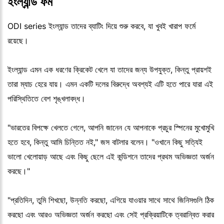
ইংল্যান্ড ফর্ম
ODI series ইংল্যান্ড তাদের ব্যাটিং দিয়ে শুরু করবে, যা খুবই খারাপ ফর্মে
রয়েছে।
ইংল্যান্ড এমন এক ধরণের ক্রিকেট খেলে যা তাদের জন্য উপযুক্ত, কিন্তু প্রায়শই
তারা ম্যাচ হেরে যায়। এমন একটি দলের বিরুদ্ধে অবশ্যই এটি হতে পারে যারা এই
পরিস্থিতিতে বেশ শৃঙ্খলাবদ্ধ।
"ভারতের বিপক্ষে খেলতে গেলে, আপনি জানেন যে আপনাকে প্রচুর স্পিনের মুখোমুখি
হতে হবে, কিন্তু আমি চিন্তিত নই," জস বাটলার বলেন। "ওখানে কিছু সত্যিই
ভালো খেলোয়াড় আছে এবং কিছু ছেলে এই কন্ডিশনে তাদের প্রথম অভিজ্ঞতা অর্জন
করছে।"
"প্রতিদিন, তুমি শিখছো, উন্নতি করছো, এগিয়ে যাওয়ার সাথে সাথে জিনিসগুলি ঠিক
করছো এবং আরও অভিজ্ঞতা অর্জন করছো এবং সেই প্রক্রিয়াটিকে ত্বরান্বিত করার