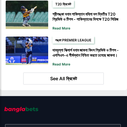
T20 ক্রিকেট
শ্রীলঙ্কা বনাম পাকিস্তান মহিলা দল দ্বিতীয় T20
প্রিভিউ ও টিপস - পাকিস্তানের বিপক্ষে T20 সিরিজ
জয়ে শ্রীলঙ্কার ওপর আস্থা রাখা হচ্ছে
Read More
লঙ্কা PREMIER LEAGUE
দামবুল্লা সিক্সার্স বনাম জাফনা কিংস প্রিভিউ ও টিপস -
এলপিএল-এ শীর্ষস্থান নিশ্চিত করতে চলেছে জাফনা।
Read More
See All ক্রিকেট