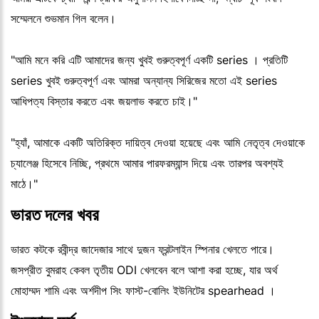
সম্মেলনে শুভমান গিল বলেন।
"আমি মনে করি এটি আমাদের জন্য খুবই গুরুত্বপূর্ণ একটি series । প্রতিটি
series খুবই গুরুত্বপূর্ণ এবং আমরা অন্যান্য সিরিজের মতো এই series
আধিপত্য বিস্তার করতে এবং জয়লাভ করতে চাই।"
"হ্যাঁ, আমাকে একটি অতিরিক্ত দায়িত্ব দেওয়া হয়েছে এবং আমি নেতৃত্ব দেওয়াকে
চ্যালেঞ্জ হিসেবে নিচ্ছি, প্রথমে আমার পারফরম্যান্স দিয়ে এবং তারপর অবশ্যই
মাঠে।"
ভারত দলের খবর
ভারত কটকে রবীন্দ্র জাদেজার সাথে দুজন ফ্রন্টলাইন স্পিনার খেলতে পারে।
জসপ্রীত বুমরাহ কেবল তৃতীয় ODI খেলবেন বলে আশা করা হচ্ছে, যার অর্থ
মোহাম্মদ শামি এবং অর্শদীপ সিং ফাস্ট-বোলিং ইউনিটের spearhead ।