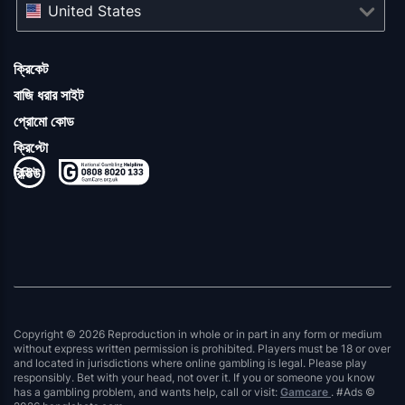
United States
ক্রিকেট
বাজি ধরার সাইট
প্রোমো কোড
ক্রিপ্টো
রিভিউ
Copyright © 2026 Reproduction in whole or in part in any form or medium
without express written permission is prohibited. Players must be 18 or over
and located in jurisdictions where online gambling is legal. Please play
responsibly. Bet with your head, not over it. If you or someone you know
has a gambling problem, and wants help, call or visit:
Gamcare
. #Ads ©