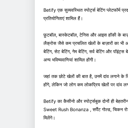
Betify एक सुव्यवस्थित स्पोर्ट्स बेटिंग प्लेटफॉर्म प
प्रतियोगिताएं शामिल हैं।
फ़ुटबॉल, बास्केटबॉल, टेनिस और आइस हॉकी के बाज़ार
लैक्रोस जैसे कम प्रचलित खेलों के बाज़ारों का भी आन
बेटिंग, सेट बेटिंग, गेम बेटिंग, सर्व बेटिंग और पॉइंट्
अन्य भविष्यवाणियां शामिल होंगी।
जहां तक छोटे खेलों की बात है, उनमें दांव लगाने क
होंगे, लेकिन जो लोग कम लोकप्रिय खेलों पर दांव लग
Betify का कैसीनो और स्पोर्ट्सबुक दोनों ही बेहतरीन
Sweet Rush Bonanza , सर्पेंट गोल्ड, चिकन र
मिलेंगे।