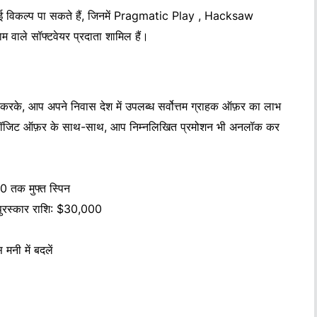
ं भी कई विकल्प पा सकते हैं, जिनमें Pragmatic Play , Hacksaw
ाले सॉफ्टवेयर प्रदाता शामिल हैं।
करके, आप अपने निवास देश में उपलब्ध सर्वोत्तम ग्राहक ऑफ़र का लाभ
डिपॉजिट ऑफ़र के साथ-साथ, आप निम्नलिखित प्रमोशन भी अनलॉक कर
 तक मुफ्त स्पिन
ट पुरस्कार राशि: $30,000
मनी में बदलें