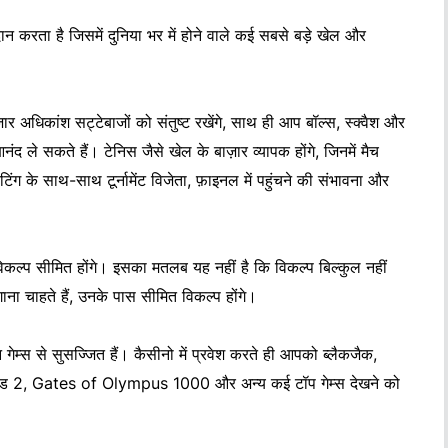
्रदान करता है जिसमें दुनिया भर में होने वाले कई सबसे बड़े खेल और
 अधिकांश सट्टेबाजों को संतुष्ट रखेंगे, साथ ही आप बॉल्स, स्क्वैश और
ंद ले सकते हैं। टेनिस जैसे खेल के बाज़ार व्यापक होंगे, जिनमें मैच
स बेटिंग के साथ-साथ टूर्नामेंट विजेता, फ़ाइनल में पहुंचने की संभावना और
े विकल्प सीमित होंगे। इसका मतलब यह नहीं है कि विकल्प बिल्कुल नहीं
ाना चाहते हैं, उनके पास सीमित विकल्प होंगे।
 गेम्स से सुसज्जित हैं। कैसीनो में प्रवेश करते ही आपको ब्लैकजैक,
ोड 2, Gates of Olympus 1000 और अन्य कई टॉप गेम्स देखने को