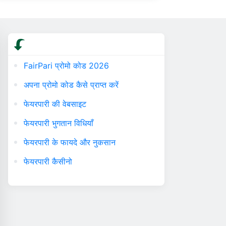
FairPari प्रोमो कोड 2026
अपना प्रोमो कोड कैसे प्राप्त करें
फेयरपारी की वेबसाइट
फेयरपारी भुगतान विधियाँ
फेयरपारी के फायदे और नुकसान
फेयरपारी कैसीनो