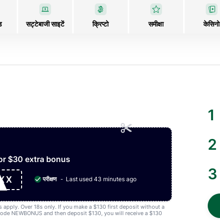
ड
सट्टेबाजी साइटें
क्रिप्टो
समीक्षा
केसिनो
1
2
r $30 extra bonus
3
XX
परीक्षण
Last used 43 minutes ago
s
apply. Over 18s only. If you make a $130 first deposit without a
 code NEWBONUS and then deposit $130, you will receive a $130