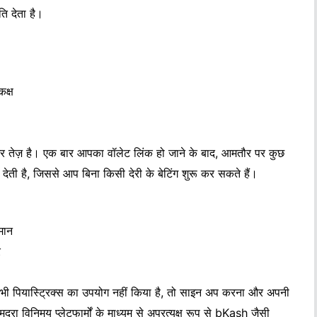
ि देता है।
क्ष
और तेज़ है। एक बार आपका वॉलेट लिंक हो जाने के बाद, आमतौर पर कुछ
 देती है, जिससे आप बिना किसी देरी के बेटिंग शुरू कर सकते हैं।
मान
र
भी पियास्ट्रिक्स का उपयोग नहीं किया है, तो साइन अप करना और अपनी
्रा विनिमय प्लेटफार्मों के माध्यम से अप्रत्यक्ष रूप से bKash जैसी