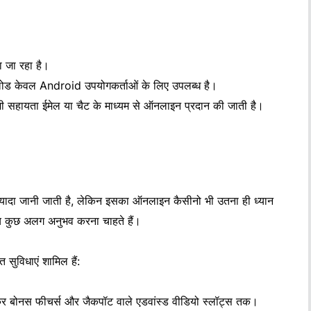
या जा रहा है।
लोड केवल
Android
उपयोगकर्ताओं के लिए उपलब्ध है।
भी सहायता ईमेल या चैट के माध्यम से ऑनलाइन प्रदान की जाती है।
 ज्यादा जानी जाती है, लेकिन इसका ऑनलाइन कैसीनो भी उतना ही ध्यान
बीच कुछ अलग अनुभव करना चाहते हैं।
 सुविधाएं शामिल हैं:
लेकर बोनस फीचर्स और जैकपॉट वाले एडवांस्ड वीडियो स्लॉट्स तक।