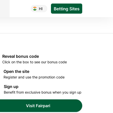
HI
Betting Sites
Reveal bonus code
Click on the box to see our bonus code
Open the site
Register and use the promotion code
Sign up
Benefit from exclusive bonus when you sign up
Visit Fairpari