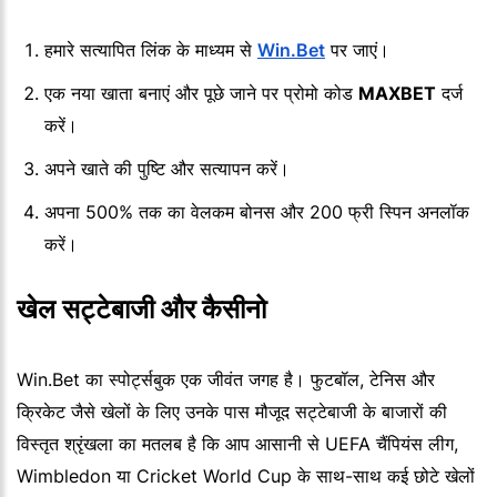
हमारे सत्यापित लिंक के माध्यम से
Win.Bet
पर जाएं।
एक नया खाता बनाएं और पूछे जाने पर प्रोमो कोड
MAXBET
दर्ज
करें।
अपने खाते की पुष्टि और सत्यापन करें।
अपना 500% तक का वेलकम बोनस और 200 फ्री स्पिन अनलॉक
करें।
खेल सट्टेबाजी और कैसीनो
Win.Bet का स्पोर्ट्सबुक एक जीवंत जगह है। फुटबॉल, टेनिस और
क्रिकेट जैसे खेलों के लिए उनके पास मौजूद सट्टेबाजी के बाजारों की
विस्तृत श्रृंखला का मतलब है कि आप आसानी से UEFA चैंपियंस लीग,
Wimbledon या Cricket World Cup के साथ-साथ कई छोटे खेलों