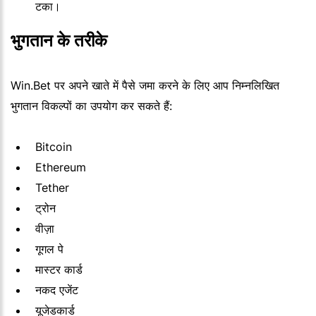
टका।
भुगतान के तरीके
Win.Bet पर अपने खाते में पैसे जमा करने के लिए आप निम्नलिखित
भुगतान विकल्पों का उपयोग कर सकते हैं:
Bitcoin
Ethereum
Tether
ट्रोन
वीज़ा
गूगल पे
मास्टर कार्ड
नकद एजेंट
यूजेडकार्ड