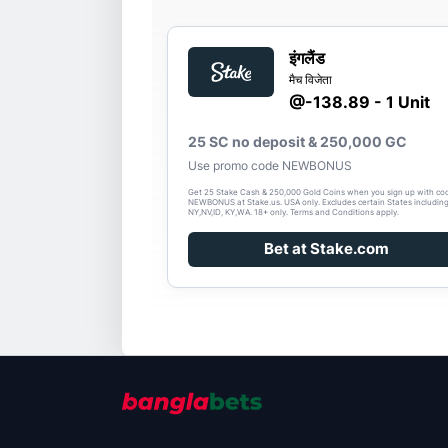
इंगलैंड
मैच विजेता
@-138.89 - 1 Unit
25 SC no deposit & 250,000 GC
Use promo code NEWBONUS
Get 25 Stake Cash & 250,000 Gold Coins when you sign up with co
NEWBONUS at Stake.us. USA only. Excludes certain States includin
NY,NV,ID, KY,WA. 18+ only. Terms and Conditions apply.
Bet at Stake.com