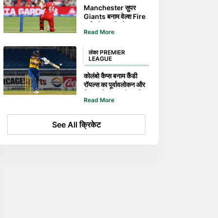
Manchester सुपर
Giants बनाम वेल्श Fire
पूर्वावलोकन और टिप्स –
Read More
वेल्श Fire द हंड्रेड में अपने
शानदार अवे रन को जारी
रखेगी
लंका PREMIER
LEAGUE
कोलंबो कैप्स बनाम कैंडी
रॉयल्स का पूर्वावलोकन और
टिप्स – कैंडी पर जीत हासिल
Read More
करके कोलंबो एलपीएल में
अपनी उम्मीदें ज़िंदा रख
सकता है
See All क्रिकेट