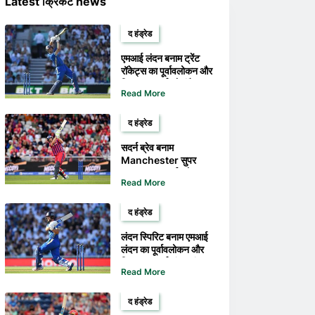
Latest क्रिकेट news
द हंड्रेड
एमआई लंदन बनाम ट्रेंट
रॉकेट्स का पूर्वावलोकन और
टिप्स - एमआई को रॉकेट्स
Read More
पर निर्णायक जीत का समर्थन
प्राप्त है
द हंड्रेड
सदर्न ब्रेव बनाम
Manchester सुपर
Giants का पूर्वावलोकन
Read More
और टिप्स - सुपर Giants
ब्रेव पर महत्वपूर्ण जीत
हासिल करेंगे
द हंड्रेड
लंदन स्पिरिट बनाम एमआई
लंदन का पूर्वावलोकन और
टिप्स - एमआई लंदन लंदन
Read More
स्पिरिट की मुश्किलें और
बढ़ाएगा
द हंड्रेड