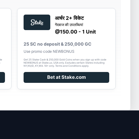
आर्चर 2+ विकेट
गेंदबाज की उपलब्धियां
@150.00 - 1 Unit
25 SC no deposit & 250,000 GC
Use promo code NEWBONUS
de
Get 25 Stake Cash & 250,000 Gold Coins when you sign up with code
g
NEWBONUS at Stake.us. USA only. Excludes certain States including
NY,NV,ID, KY,WA. 18+ only. Terms and Conditions apply.
Bet at Stake.com