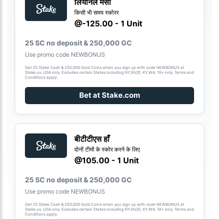
लियोनेल मेसी
किसी भी समय स्कोरर
@-125.00 - 1 Unit
25 SC no deposit & 250,000 GC
Use promo code NEWBONUS
Get 25 Stake Cash & 250,000 Gold Coins when you sign up with code NEWBONUS at
Stake.us. USA only. Excludes certain States including NY,NV,ID, KY,WA. 18+ only. Terms and
Conditions apply.
Bet at Stake.com
बीटीटीएस हाँ
दोनों टीमों के स्कोर करने के लिए
@105.00 - 1 Unit
25 SC no deposit & 250,000 GC
Use promo code NEWBONUS
Get 25 Stake Cash & 250,000 Gold Coins when you sign up with code NEWBONUS at
Stake.us. USA only. Excludes certain States including NY,NV,ID, KY,WA. 18+ only. Terms and
Conditions apply.