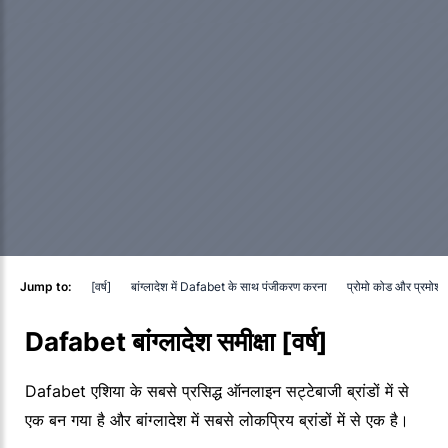
Jump to:
[वर्ष]
बांग्लादेश में Dafabet के साथ पंजीकरण करना
प्रोमो कोड और प्रमोश
Dafabet बांग्लादेश समीक्षा [वर्ष]
Dafabet एशिया के सबसे प्रसिद्ध ऑनलाइन सट्टेबाजी ब्रांडों में से
एक बन गया है और बांग्लादेश में सबसे लोकप्रिय ब्रांडों में से एक है।