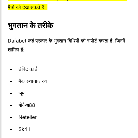
मैचों को देख सकते हैं।
भुगतान के तरीके
Dafabet कई प्रकार के भुगतान विधियों को सपोर्ट करता है, जिनमें
शामिल हैं:
डेबिट कार्ड
बैंक स्थानान्तरण
ज़ूम
गोकैश88
Neteller
Skrill