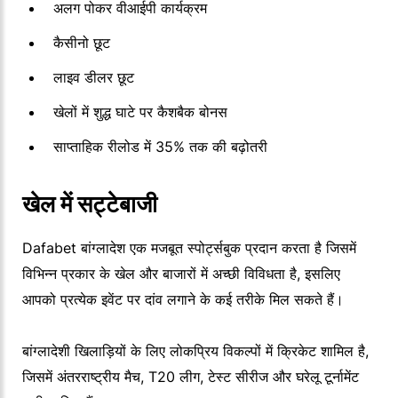
अलग पोकर वीआईपी कार्यक्रम
कैसीनो छूट
लाइव डीलर छूट
खेलों में शुद्ध घाटे पर कैशबैक बोनस
साप्ताहिक रीलोड में 35% तक की बढ़ोतरी
खेल में सट्टेबाजी
Dafabet बांग्लादेश एक मजबूत स्पोर्ट्सबुक प्रदान करता है जिसमें
विभिन्न प्रकार के खेल और बाजारों में अच्छी विविधता है, इसलिए
आपको प्रत्येक इवेंट पर दांव लगाने के कई तरीके मिल सकते हैं।
बांग्लादेशी खिलाड़ियों के लिए लोकप्रिय विकल्पों में क्रिकेट शामिल है,
जिसमें अंतरराष्ट्रीय मैच, T20 लीग, टेस्ट सीरीज और घरेलू टूर्नामेंट