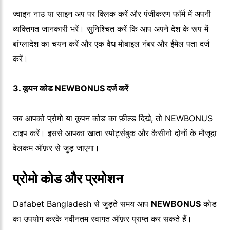
ज्वाइन नाउ या साइन अप पर क्लिक करें और पंजीकरण फॉर्म में अपनी
व्यक्तिगत जानकारी भरें। सुनिश्चित करें कि आप अपने देश के रूप में
बांग्लादेश का चयन करें और एक वैध मोबाइल नंबर और ईमेल पता दर्ज
करें।
3. कूपन कोड NEWBONUS दर्ज करें
जब आपको प्रोमो या कूपन कोड का फ़ील्ड दिखे, तो NEWBONUS
टाइप करें। इससे आपका खाता स्पोर्ट्सबुक और कैसीनो दोनों के मौजूदा
वेलकम ऑफ़र से जुड़ जाएगा।
प्रोमो कोड और प्रमोशन
Dafabet Bangladesh से जुड़ते समय आप
NEWBONUS
कोड
का उपयोग करके नवीनतम स्वागत ऑफ़र प्राप्त कर सकते हैं।