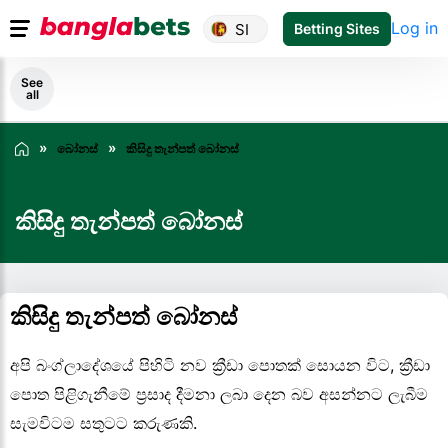
Log in
SI
Betting Sites
See
all
බෝනස්
කිසිදු තැන්පත් බෝනස්
කිසිදු තැන්පත් බෝනස්
කිසිදු තැන්පත් බෝනස්
අපි බංග්ලාදේශයේ පිහිටි නව ක්‍රීඩා පොතක් සොයන විට, ක්‍රීඩා
පොත පිළිගැනීමේ ප්‍රසාද දීමනා ලබා දෙන බව අසන්නට ලැබීම
සැමවිටම සතුටට කරුණකි.