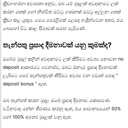
ක්‍රීඩා-හරහා අවශ්‍යතා අනුව, ඔබ යම් මුදලක් අවදානමට ලක්
කරන තෙක් හෝ නිශ්චිත ඔට්ටු ගණනක් ඔට්ටු අල්ලන තෙක්
ක්‍රීඩා කළ යුතුය. මෙය පෙරළීමක් ලෙසද හැඳින්වෙන අතර, එය
බොහෝ විට කාල සීමාවක් සමඟ පැමිණේ.
තැන්පතු ප්‍රසාද දීමනාවක් යනු කුමක්ද?
ඔබේම මුදල් කලින් අවදානමට ලක් කිරීමට අවශ්‍ය නොවන no
deposit ආකාරයට වෙනස්ව, ඔබට ඕනෑම ප්‍රසාද දීමනාවක්
ලැබීමට පෙර තැන්පතුවක් කිරීමට අවශ්‍ය වන වඩාත් පොදු "
deposit bonus " ඇත.
ඔබ තැන්පත් කරන මුදල ඔබේ ප්‍රසාද දීමනාව කොපමණ
වටිනවාද යන්න තීරණය කරනු ඇත, එය සාමාන්‍යයෙන් 50%
හෝ 100% අමතර මුදලක් වනු ඇත.