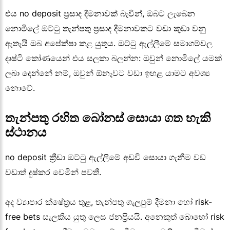
එය no deposit ප්‍රසාද දීමනාවක් බැවින්, ඔබට ලැබෙන
නොමිලේ ඔට්ටු තැන්පතු ප්‍රසාද දීමනාවකට වඩා කුඩා වනු
ඇතැයි ඔබ අපේක්ෂා කළ යුතුය. ඔට්ටු ඇල්ලීමේ සමාගම්වල
දෘෂ්ටි කෝණයෙන් එය සලකා බලන්න: ඔවුන් නොමිලේ යමක්
ලබා දෙන්නේ නම්, ඔවුන් ඕනෑවට වඩා ඉහළ යාමට අවශ්‍ය
නොවේ.
තැන්පතු රහිත බෝනස් සොයා ගත හැකි
ස්ථානය
no deposit ක්‍රීඩා ඔට්ටු ඇල්ලීමේ අඩවි සොයා ගැනීම වඩ
වඩාත් දුෂ්කර වෙමින් පවතී.
අද ව්‍යාපාර ක්ෂේත්‍රය තුළ, තැන්පතු ගැලපුම් දීමනා හෝ risk-
free bets සැලකිය යුතු ලෙස ජනප්‍රියයි. අනෙකුත් බොහෝ risk