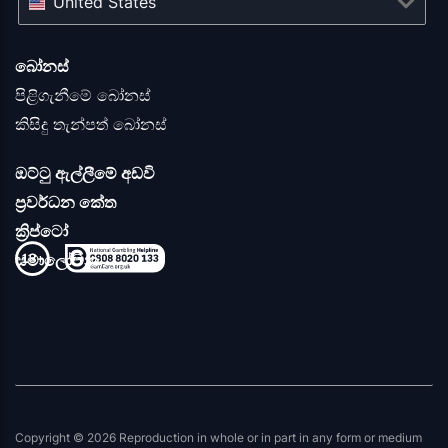
United States
බෝනස්
පිළිගැනීමේ බෝනස්
කිසිදු තැන්පත් බෝනස්
ඔට්ටු ඇල්ලීමේ අඩවි
ප්‍රවර්ධන කේත
ක්‍රිප්ටෝ
සමාලෝචන
Copyright © 2026 Reproduction in whole or in part in any form or medium