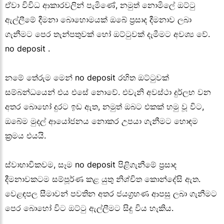
ඒවා විවිධ ආකාරවලින් පැමිණේ, නමුත් නොමිලේ ඔට්ටු
ඇල්ලීමේ දීමනා බොහොමයක් ඔබේ ප්‍රසාද දීමනාව ලබා
ගැනීමට පෙර තැන්පතුවක් හෝ ඔට්ටුවක් දැමීමට අවශ්‍ය වේ.
no deposit .
නමේ තේරුම මෙන් no deposit රහිත ඔට්ටුවක්
සම්බන්ධයෙන් එය එසේ නොවේ. එවැනි අවස්ථා දුර්ලභ වන
අතර බොහෝ දුරට ඉඩ ඇත, නමුත් ඔබට එකක් හමු වූ විට,
ඔබේම මුදල් ආයෝජනය නොකර උපයා ගැනීමට හොඳම
ක්‍රමය එයයි.
ස්වාභාවිකවම, සෑම no deposit පිළිගැනීමේ ප්‍රසාද
දීමනාවකටම සම්පූර්ණ කළ යුතු නිශ්චිත කොන්දේසි ඇත.
වෙළඳපල සීමාවන් පවතින අතර ජයග්‍රහණ ආපසු ලබා ගැනීමට
පෙර බොහෝ විට ඔට්ටු ඇල්ලීමට සිදු විය හැකිය.