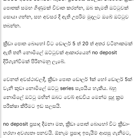
පොතක් සමඟ ගිණුමක් විවෘත කරන්න, ඔබ කැමති ඔට්ටුවක්
සොයා ගන්න, සහ අවසර දී ඇති උපරිම මුදලට ඔබේ ඔට්ටුව
තබන්න.
ක්‍රීඩා පොත බොහෝ විට ඩොලර් 5 ත් 20 ත් අතර වටිනාකමක්
ඇති තනි නොමිලේ ඔට්ටුවක් ආකාරයෙන් no deposit
දිරිගැන්වීමක් පිරිනමනු ලැබේ.
වෙනත් අවස්ථාවලදී, ක්‍රීඩා පොත ඩොලර් 1ක් හෝ ඩොලර් 5ක්
වැනි කුඩා නොමිලේ ඔට්ටු series සැපයිය හැකිය. බහු
නොමිලේ ඔට්ටු මඟින් ඔබට වෙබ් අඩවිය මෙන්ම සූදු ක්‍රම
පරීක්ෂා කිරීමට ඉඩ සලසයි.
no deposit ප්‍රසාද දීමනා මත, ක්‍රීඩා පොත් බොහෝ විට ක්‍රීඩා-
හරහා අවශ්‍යතා පනවයි. ඕනෑම ප්‍රසාද ඉපැයීම් ආපසු ගැනීමට,