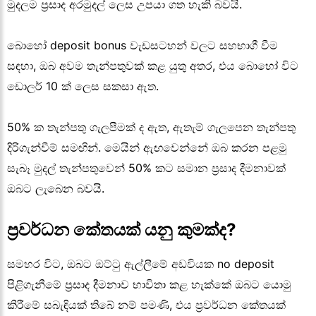
මුදලම ප්‍රසාද අරමුදල් ලෙස උපයා ගත හැකි බවයි.
බොහෝ deposit bonus වැඩසටහන් වලට සහභාගී වීම
සඳහා, ඔබ අවම තැන්පතුවක් කළ යුතු අතර, එය බොහෝ විට
ඩොලර් 10 ක් ලෙස සකසා ඇත.
50% ක තැන්පතු ගැලපීමක් ද ඇත, ඇතැම් ගැලපෙන තැන්පතු
දිරිගැන්වීම් සමඟින්. මෙයින් ඇඟවෙන්නේ ඔබ කරන පළමු
සැබෑ මුදල් තැන්පතුවෙන් 50% කට සමාන ප්‍රසාද දීමනාවක්
ඔබට ලැබෙන බවයි.
ප්‍රවර්ධන කේතයක් යනු කුමක්ද?
සමහර විට, ඔබට ඔට්ටු ඇල්ලීමේ අඩවියක no deposit
පිළිගැනීමේ ප්‍රසාද දීමනාව භාවිතා කළ හැක්කේ ඔබට යොමු
කිරීමේ සබැඳියක් තිබේ නම් පමණි, එය ප්‍රවර්ධන කේතයක්