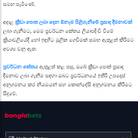
සමඟ පැමිණේ.
අදාළ
ක්‍රීඩා පොත ලබා දෙන ඕනෑම පිළිගැනීමේ ප්‍රසාද දීමනාවක්
ලබා ගැනීමට, මෙම ප්‍රවර්ධන කේතය ලියාපදිංචි වීමේ
ක්‍රියාවලියේදී හෝ ඉඳහිට මූලික ගෙවීමක් සමඟ ඇතුළත් කිරීමට
අවශ්‍ය වනු ඇත.
ප්‍රවර්ධන කේතය
ඇතුළත් කළ පසු, ඔබේ ක්‍රීඩා පොත් ප්‍රසාද
දීමනාව ලබා ගැනීම සඳහා ඔබට ප්‍රවර්ධනයේ ඉතිරි උපදෙස්
අනුගමනය කර නියමයන් සහ කොන්දේසි අනුගමනය කිරීමට
සිදුවේ.