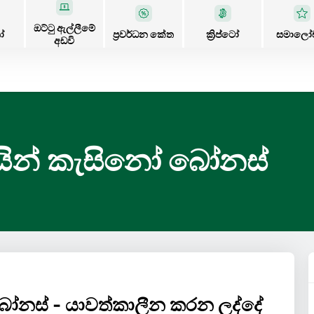
ඔට්ටු ඇල්ලීමේ
ෝ
ප්‍රවර්ධන කේත
ක්‍රිප්ටෝ
සමාලෝ
අඩවි
යින් කැසිනෝ බෝනස්
ෝනස් - යාවත්කාලීන කරන ලද්දේ