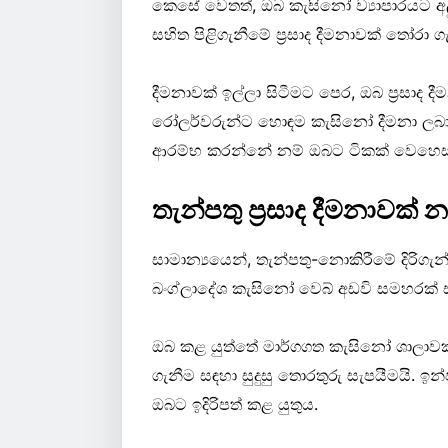
කෙසේ වෙතත්, ඔබ කැසිනෝ ව්‍යාපාරයට අලු
සහිත පිළිගැනීමේ ප්‍රසාද දීමනාවක් තෝරා ග
දීමනාවක් ඉල්ලා සිටීමට පෙර, ඔබ ප්‍රසාද 
රෝලර්වරුන්ට හොඳම කැසිනෝ දීමනා ලබා ග
ආරම්භ කරන්නේ නම් ඔබට ටිකක් වෙහෙස මහ
තැන්පතු ප්‍රසාද දීමනාවක් 
සාමාන්‍යයෙන්, තැන්පතු-නොකිරීමේ දිරිගැ
බංග්ලාදේශ කැසිනෝ වෙබ් අඩවි සමහරක් 
ඔබ කළ යුත්තේ මාර්ගගත කැසිනෝ ශාලාවකට ල
ගැනීම සඳහා සුදුසු තොරතුරු සැපයීමයි. ඉන්
ඔබට ඉදිරිපත් කළ යුතුය.