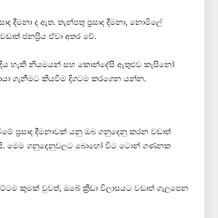
ාද දීමනා ද ඇත. තැන්පතු ප්‍රසාද දීමනා, නොමිලේ
 වඩාත් ජනප්‍රිය ඒවා අතර වේ.
ිය හැකි නියමයන් සහ කොන්දේසි ඇතුළුව කැසිනෝ
ොයා ගැනීමට කියවීම දිගටම කරගෙන යන්න.
 වීමේ ප්‍රසාද දීමනාවක් යනු ඔබ ගනුදෙනු කරන වඩාත්
ීමනාවයි. මෙම ගනුදෙනුවලට බොහෝ විට ටොන් ගණනක
්ටම කුමක් වුවත්, ඔබේ ක්‍රීඩා විලාසයට වඩාත් ගැලපෙන