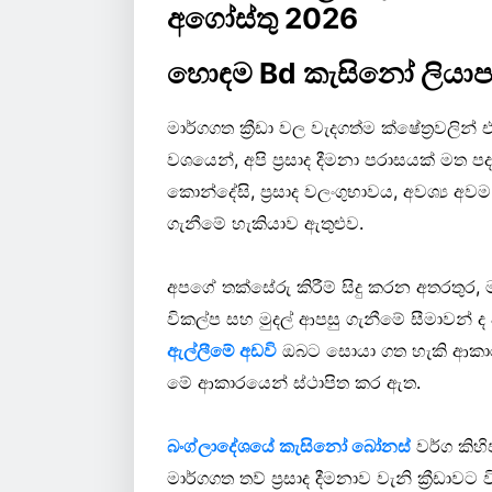
අගෝස්තු 2026
හොඳම Bd කැසිනෝ ලියාපදි
මාර්ගගත ක්‍රීඩා වල වැදගත්ම ක්ෂේත්‍රවලින් එ
වශයෙන්, අපි ප්‍රසාද දීමනා පරාසයක් මත පද
කොන්දේසි, ප්‍රසාද වලංගුභාවය, අවශ්‍ය අවම
ගැනීමේ හැකියාව ඇතුළුව.
අපගේ තක්සේරු කිරීම් සිදු කරන අතරතුර, 
විකල්ප සහ මුදල් ආපසු ගැනීමේ සීමාවන් ද
ඇල්ලීමේ අඩවි
ඔබට සොයා ගත හැකි ආකාරය
මේ ආකාරයෙන් ස්ථාපිත කර ඇත.
බංග්ලාදේශයේ කැසිනෝ බෝනස්
වර්ග කිහිප
මාර්ගගත තව් ප්‍රසාද දීමනාව වැනි ක්‍රීඩාවට