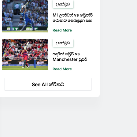
සමඟ ප්ලේ-ඕෆ්
ද හන්ඩ්‍රඩ්
බලාපොරොත්තු
ජීවමාන කරයි
MI ලන්ඩන් vs ට්‍රෙන්ට්
රොකට් පෙරදසුන සහ
ඉඟි - රොකට් වලට
Read More
එරෙහිව ප්‍රකාශිත
ජයග්‍රහණයක් සඳහා MI
සහාය දක්වයි
ද හන්ඩ්‍රඩ්
සදර්න් බ්‍රේව් vs
Manchester සුපර්
Giants පෙරදසුන සහ
Read More
ඉඟි - බ්‍රේව්ට එරෙහිව
තීරණාත්මක
ජයග්‍රහණයක් ලබා
See All ක්රිකට්
ගැනීමට සුපර් Giants
සූදානම්