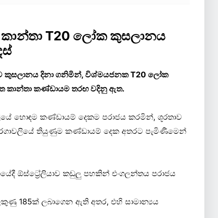
ියා කාන්තා T20 ලෝක කුසලානය
ස්
හිව කුසලානය දිනා ගනිමින්, විශ්මයජනක T20 ලෝක
්ත කාන්තා කණ්ඩායම තරඟ වදිනු ඇත.
වලියේ හොඳම කණ්ඩායම් දෙකම පරාජය කරමින්, ශූරතාව
තරගාවලියේ තියුණුම කණ්ඩායම් දෙක අතරට පැමිණීමෙන්
යේදී ඕස්ට්‍රේලියාව කඩුලු පහකින් එංගලන්තය පරාජය
 ලකුණු 185ක් ලබාගෙන ඇති අතර, එහි සාමාන්‍යය