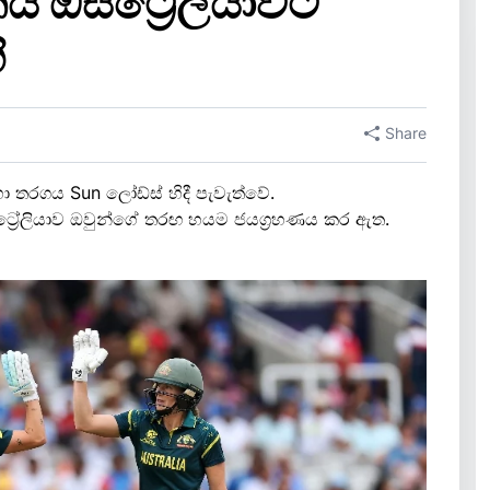
ය ඕස්ට්‍රේලියාවට
ි
Share
තරගය Sun ලෝඩ්ස් හිදී පැවැත්වේ.
‍රේලියාව ඔවුන්ගේ තරඟ හයම ජයග්‍රහණය කර ඇත.