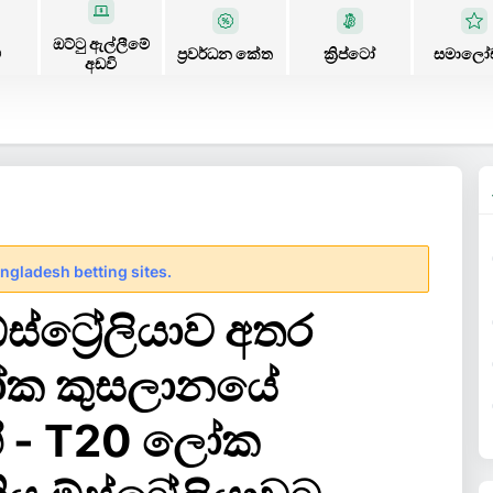
ඔට්ටු ඇල්ලීමේ
්
ප්‍රවර්ධන කේත
ක්‍රිප්ටෝ
සමාලෝ
අඩවි
ngladesh betting sites.
්ට්‍රේලියාව අතර
ෝක කුසලානයේ
ි - T20 ලෝක