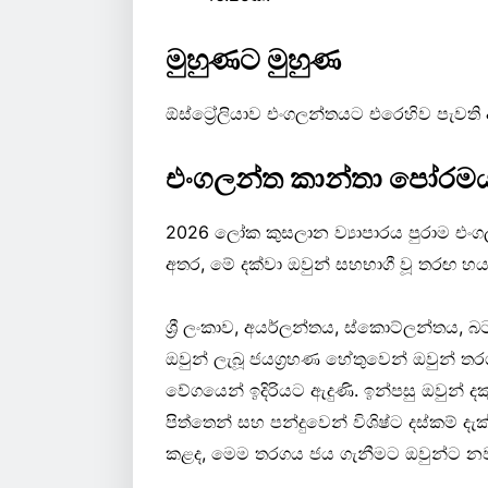
මුහුණට මුහුණ
ඕස්ට්‍රේලියාව එංගලන්තයට එරෙහිව පැවත
එංගලන්ත කාන්තා පෝරම
2026 ලෝක කුසලාන ව්‍යාපාරය පුරාම එංගල
අතර, මේ දක්වා ඔවුන් සහභාගී වූ තරඟ හ
ශ්‍රී ලංකාව, අයර්ලන්තය, ස්කොට්ලන්තය,
ඔවුන් ලැබූ ජයග්‍රහණ හේතුවෙන් ඔවුන්
වේගයෙන් ඉදිරියට ඇදුණි. ඉන්පසු ඔවුන් දක
පිත්තෙන් සහ පන්දුවෙන් විශිෂ්ට දස්කම් දැ
කළද, මෙම තරගය ජය ගැනීමට ඔවුන්ට නව 