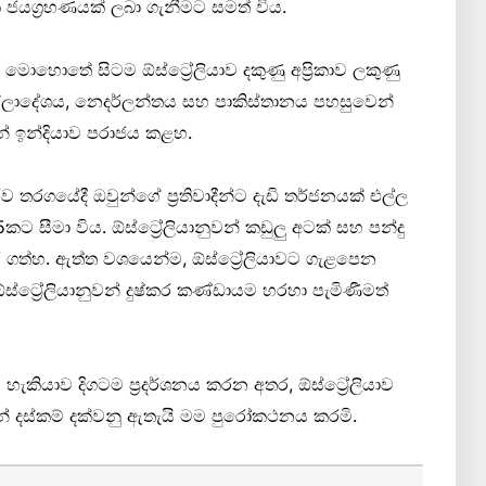
යග්‍රහණයක් ලබා ගැනීමට සමත් විය.
මොහොතේ සිටම ඕස්ට්‍රේලියාව දකුණු අප්‍රිකාව ලකුණු
ග්ලාදේශය, නෙදර්ලන්තය සහ පාකිස්තානය පහසුවෙන්
් ඉන්දියාව පරාජය කළහ.
තරගයේදී ඔවුන්ගේ ප්‍රතිවාදීන්ට දැඩි තර්ජනයක් එල්ල
5කට සීමා විය. ඕස්ට්‍රේලියානුවන් කඩුලු අටක් සහ පන්දු
කර ගත්හ. ඇත්ත වශයෙන්ම, ඕස්ට්‍රේලියාවට ගැළපෙන
ස්ට්‍රේලියානුවන් දුෂ්කර කණ්ඩායම හරහා පැමිණීමත්
ට හැකියාව දිගටම ප්‍රදර්ශනය කරන අතර, ඕස්ට්‍රේලියාව
 දස්කම් දක්වනු ඇතැයි මම පුරෝකථනය කරමි.