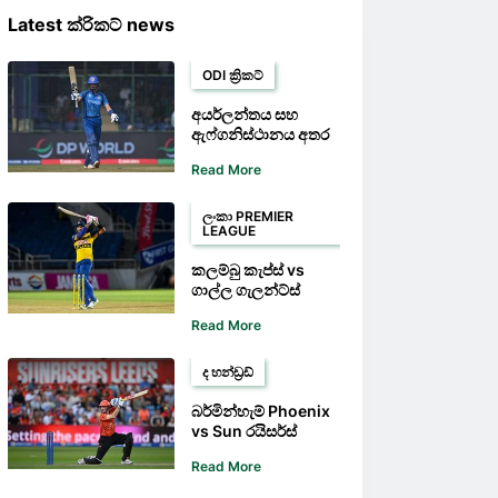
Latest ක්රිකට් news
ODI ක්‍රිකට්
අයර්ලන්තය සහ
ඇෆ්ගනිස්ථානය අතර
දෙවන ODI පෙරදසුන
Read More
සහ ඉඟි - අයර්ලන්තය
පරාජය කරමින් ODI
ජයග්‍රහණය සඳහා
ලංකා PREMIER
LEAGUE
ඇෆ්ගනිස්ථානයේ
සහාය
කලම්බු කැප්ස් vs
ගාල්ල ගැලන්ට්ස්
පෙරදසුන සහ ඉඟි -
Read More
ගාල්ල කණ්ඩායම LPL
අවසන් මහා තරඟයට
සුදුසුකම් ලබයි
ද හන්ඩ්‍රඩ්
බර්මින්හැම් Phoenix
vs Sun රයිසර්ස්
Leeds පෙරදසුන සහ
Read More
ඉඟි - Sun රයිසර්ස්
තවත් ජයග්‍රහණයක්