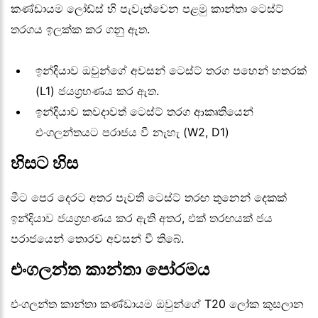
කණ්ඩායම ලෝඩ්ස් හි පැවැත්වෙන පළමු කාන්තා ටෙස්ට්
තරගය ඉලක්ක කර ගනු ඇත.
ඉන්දියාව ඔවුන්ගේ අවසන් ටෙස්ට් තරග පහෙන් හතරක්
(L1) ජයග්‍රහණය කර ඇත.
ඉන්දියාව කවදාවත් ටෙස්ට් තරග ආකෘතියෙන්
එංගලන්තයට පරාජය වී නැහැ (W2, D1)
හිසට හිස
මීට පෙර දෙරට අතර පැවති ටෙස්ට් තරඟ තුනෙන් දෙකක්
ඉන්දියාව ජයග්‍රහණය කර ඇති අතර, එක් තරඟයක් ජය
පරාජයෙන් තොරව අවසන් වී තිබේ.
එංගලන්ත කාන්තා පෝරමය
එංගලන්ත කාන්තා කණ්ඩායම ඔවුන්ගේ T20 ලෝක කුසලාන