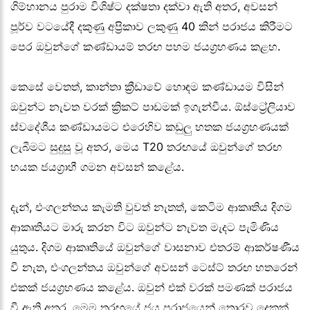
ගිම්හානය පුරාම විශිෂ්ට දක්ෂතා දක්වා ඇති අතර, අවසන්
පූර්ව වටයේදී දකුණු අප්‍රිකාව ලකුණු 40 කින් පරාජය කිරීමට
පෙර ඔවුන්ගේ කණ්ඩායම් තරඟ පහම ජයග්‍රහණය කළහ.
කෙසේ වෙතත්, කාන්තා ක්‍රීඩාවේ හොඳම කණ්ඩායම විසින්
ඔවුන්ට නැවත වරක් ක්‍රිකට් පාඩමක් ඉගැන්වීය. ඕස්ට්‍රේලියාව
ස්වදේශීය කණ්ඩායමට එරෙහිව කඩුලු හතක ජයග්‍රහණයක්
ලැබීමට සුදුසු වූ අතර, මෙය T20 තරඟයේ ඔවුන්ගේ තරඟ
හයක ජයග්‍රාහී ගමන අවසන් කළේය.
දැන්, එංගලන්තය කැමති වුවත් නැතත්, කෙටිම ආකෘතිය දිගම
ආකෘතියට මාරු කරන විට ඔවුන්ට නැවත මැදට පැමිණිය
යුතුය. දිගම ආකෘතියේ ඔවුන්ගේ වාසනාව එතරම් ආකර්ෂණීය
වී නැත, එංගලන්තය ඔවුන්ගේ අවසන් ටෙස්ට් තරඟ හතරෙන්
එකක් ජයග්‍රහණය කළේය. ඔවුන් එක් වරක් පමණක් පරාජය
වී ඇති අතර, මෙම තරඟයේ ජය පරාජයෙන් තොරව දෙකක්