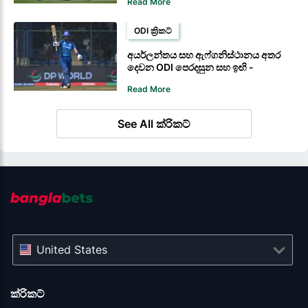
Read More
බලාපොරොත්තු ජීවමාන කරයි
ODI ක්‍රිකට්
අයර්ලන්තය සහ ඇෆ්ගනිස්ථානය අතර
දෙවන ODI පෙරදසුන සහ ඉඟි -
අයර්ලන්තය පරාජය කරමින් ODI
Read More
ජයග්‍රහණය සඳහා ඇෆ්ගනිස්ථානයේ
සහාය
See All ක්රිකට්
United States
ක්රිකට්