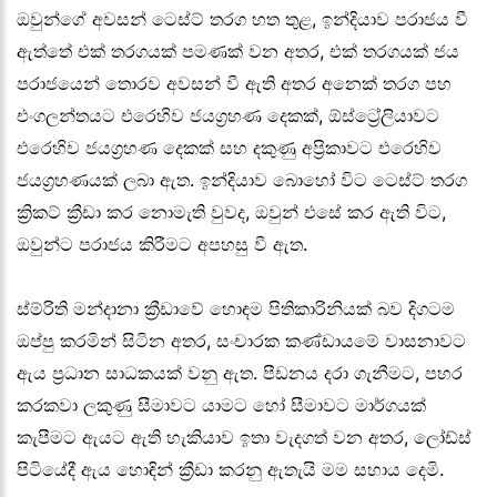
ඔවුන්ගේ අවසන් ටෙස්ට් තරග හත තුළ, ඉන්දියාව පරාජය වී
ඇත්තේ එක් තරගයක් පමණක් වන අතර, එක් තරගයක් ජය
පරාජයෙන් තොරව අවසන් වී ඇති අතර අනෙක් තරග පහ
එංගලන්තයට එරෙහිව ජයග්‍රහණ දෙකක්, ඕස්ට්‍රේලියාවට
එරෙහිව ජයග්‍රහණ දෙකක් සහ දකුණු අප්‍රිකාවට එරෙහිව
ජයග්‍රහණයක් ලබා ඇත. ඉන්දියාව බොහෝ විට ටෙස්ට් තරග
ක්‍රිකට් ක්‍රීඩා කර නොමැති වුවද, ඔවුන් එසේ කර ඇති විට,
ඔවුන්ට පරාජය කිරීමට අපහසු වී ඇත.
ස්ම්රිති මන්දානා ක්‍රීඩාවේ හොඳම පිතිකාරිනියක් බව දිගටම
ඔප්පු කරමින් සිටින අතර, සංචාරක කණ්ඩායමේ වාසනාවට
ඇය ප්‍රධාන සාධකයක් වනු ඇත. පීඩනය දරා ගැනීමට, පහර
කරකවා ලකුණු සීමාවට යාමට හෝ සීමාවට මාර්ගයක්
කැපීමට ඇයට ඇති හැකියාව ඉතා වැදගත් වන අතර, ලෝඩ්ස්
පිටියේදී ඇය හොඳින් ක්‍රීඩා කරනු ඇතැයි මම සහාය දෙමි.