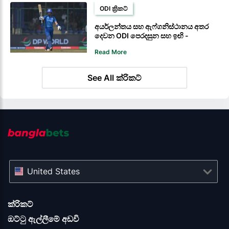
ODI ක්‍රිකට්
අයර්ලන්තය සහ ඇෆ්ගනිස්ථානය අතර
දෙවන ODI පෙරදසුන සහ ඉඟි -
අයර්ලන්තය පරාජය කරමින් ODI
Read More
ජයග්‍රහණය සඳහා ඇෆ්ගනිස්ථානයේ
සහාය
See All ක්රිකට්
United States
ක්රිකට්
ඔට්ටු ඇල්ලීමේ අඩවි