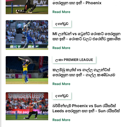
පෙරදසුන සහ ඉඟි - Phoenix
අවාසනාවන්ත ස්පිරිට්ට තවත් පරාජයක්
Read More
ලබා දීමට නියමිතයි
ද හන්ඩ්‍රඩ්
MI ලන්ඩන් vs ට්‍රෙන්ට් රොකට් පෙරදසුන
සහ ඉඟි - රොකට් වලට එරෙහිව ප්‍රකාශිත
ජයග්‍රහණයක් සඳහා MI සහාය දක්වයි
Read More
ලංකා PREMIER LEAGUE
කලම්බු කැප්ස් vs ගාල්ල ගැලන්ට්ස්
පෙරදසුන සහ ඉඟි - ගාල්ල කණ්ඩායම
LPL අවසන් මහා තරඟයට සුදුසුකම් ලබයි
Read More
ද හන්ඩ්‍රඩ්
බර්මින්හැම් Phoenix vs Sun රයිසර්ස්
Leeds පෙරදසුන සහ ඉඟි - Sun රයිසර්ස්
තවත් ජයග්‍රහණයක් සමඟ ප්ලේ-ඕෆ්
Read More
බලාපොරොත්තු ජීවමාන කරයි