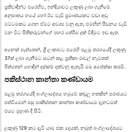
ප්‍රතිවාදීන්ට එරෙහිව, ඉන්දියාවට ලකුණු ලබා ගැනීමේ
අනුපාතය හයේ හෝ ඊට වැඩි ප්‍රමාණයකට වඩා අඩු
මට්ටමකට ගෙන ඒමට අවශ්‍ය වනු ඇත, එමඟින් පීඩනය වැඩි
වන විට පිතිකරුවන්ගේ පහර තේරීම දුක් විඳීමට ඉඩ ඇත.
අනෙක් පැත්තෙන්, ශ්‍රී ලංකාවට එරෙහි පළමු තරගයේදී ලකුණු
37ක් ලබා ගැනීමට සටන් කළ ප්‍රතිකා රාවල් නැවතත්
පිත්තෙන් හොඳින් දස්කම් දක්වනු ඇතැයි මම අපේක්ෂා කරමි.
පකිස්ථාන කාන්තා කණ්ඩායම
පළමු තරගයේදී බංග්ලාදේශය හමුවේ කඩුලු හතකින් පරාජයට
පත්වීමෙන් පසු පාකිස්තාන කාන්තා කණ්ඩායම දැනටමත්
එයට මුහුණ දී සිටී.
ලකුණු 129 කට දැවී යාම එක දෙයක්, නමුත් බංග්ලාදේශයට