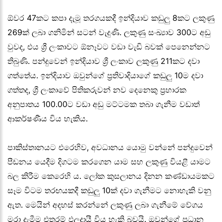
ඕවර 47කට කපා දැමූ තරගයකදී ඉන්දියාව කඩුලු 8කට ලකුණු
269ක් ලබා ගනිමින් සටන් වැදුණි. ලකුණු සංඛ්‍යාව 300ට අඩු
වුවද, එය ශ්‍රී ලංකාවට ඕනෑවට වඩා වැඩි බවක් පෙනෙන්නට
තිබුණි. පන්දුවෙන් ඉන්දියාව ශ්‍රී ලංකාව ලකුණු 211කට දවා
ගත්තේය. ඉන්දියාව ඔවුන්ගේ ප්‍රතිවාදියාගේ කඩුලු 10ම දවා
ගත්තද, ශ්‍රී ලංකාවේ පිතිකරුවන් නව දෙනෙකු ප්‍රහාරක
අනුපාතය 100.00ට වඩා අඩු මට්ටමක තබා ගැනීම වඩාත්
ආකර්ෂණීය විය හැකිය.
පාකිස්තානයට එරෙහිව, අවධානය යොමු වන්නේ පන්දුවෙන්
පීඩනය යෙදීම දිගටම කරගෙන යාම සහ ලකුණු වියළී යාමට
බල කිරීම කෙරෙහි ය. ලෝක කුසලානය දිනන කණ්ඩායමකට
සෑම විටම තරඟයකදී කඩුලු 10ක් දවා ගැනීමට නොහැකි වනු
ඇත. මෙයින් අදහස් කරන්නේ ලකුණු ලබා ගැනීමේ වේගය
මරා දැමීම එතරම් ඵලදායී විය හැකි බවයි. ඔවුන්ගේ ප්‍රධාන