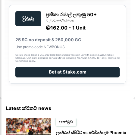
ප්‍රතිකා රාවල් ලකුණු 50+
බැටර් සන්ධිස්ථාන
@162.00 - 1 Unit
25 SC no deposit & 250,000 GC
Use promo code NEWBONUS
Get 25 Stake Cash & 250,000 Gold Coins when you sign up with code NEWBONUS at
Stake.us. USA only. Excludes certain States including NY,NV,ID, KY,WA. 18+ only. Terms and
Conditions apply.
Bet at Stake.com
Latest ක්රිකට් news
ද හන්ඩ්‍රඩ්
ලන්ඩන් ස්පිරිට් vs බර්මින්හැම් Phoenix