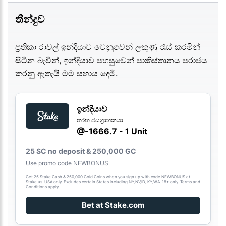
තීන්දුව
ප්‍රතිකා රාවල් ඉන්දියාව වෙනුවෙන් ලකුණු රැස් කරමින්
සිටින බැවින්, ඉන්දියාව පහසුවෙන් පාකිස්තානය පරාජය
කරනු ඇතැයි මම සහාය දෙමි.
ඉන්දියාව
තරඟ ජයග්‍රාහකයා
@-1666.7 - 1 Unit
25 SC no deposit & 250,000 GC
Use promo code NEWBONUS
Get 25 Stake Cash & 250,000 Gold Coins when you sign up with code NEWBONUS at
Stake.us. USA only. Excludes certain States including NY,NV,ID, KY,WA. 18+ only. Terms and
Conditions apply.
Bet at Stake.com