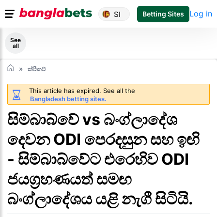
Log in
SI
Betting Sites
See
all
ක්රිකට්
This article has expired. See all the
Bangladesh betting sites.
සිම්බාබ්වේ vs බංග්ලාදේශ
දෙවන ODI පෙරදසුන සහ ඉඟි
- සිම්බාබ්වේට එරෙහිව ODI
ජයග්‍රහණයත් සමඟ
බංග්ලාදේශය යළි නැගී සිටියි.