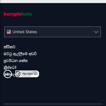
United States
ක්රිකට්
ඔට්ටු ඇල්ලීමේ අඩවි
ප්‍රවර්ධන කේත
ක්‍රිප්ටෝ
සමාලෝචන