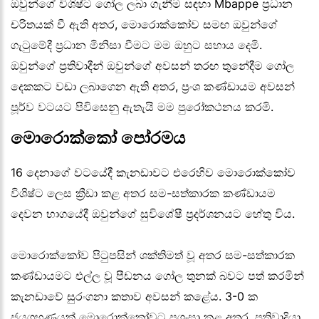
ඔවුන්ගේ විශිෂ්ට ගෝල ලබා ගැනීම සඳහා Mbappe ප්‍රධාන
චරිතයක් වී ඇති අතර, මොරොක්කෝව සමඟ ඔවුන්ගේ
ගැටුමේදී ප්‍රධාන මිනිසා වීමට මම ඔහුට සහාය දෙමි.
ඔවුන්ගේ ප්‍රතිවාදීන් ඔවුන්ගේ අවසන් තරඟ තුනේදීම ගෝල
දෙකකට වඩා ලබාගෙන ඇති අතර, ප්‍රංශ කණ්ඩායම අවසන්
පූර්ව වටයට පිවිසෙනු ඇතැයි මම පුරෝකථනය කරමි.
මොරොක්කෝ පෝරමය
16 දෙනාගේ වටයේදී කැනඩාවට එරෙහිව මොරොක්කෝව
විශිෂ්ට ලෙස ක්‍රීඩා කළ අතර සම-සත්කාරක කණ්ඩායම
දෙවන භාගයේදී ඔවුන්ගේ සුවිශේෂී ප්‍රදර්ශනයට හේතු විය.
මොරොක්කෝව පිටුපසින් ශක්තිමත් වූ අතර සම-සත්කාරක
කණ්ඩායමට එල්ල වූ පීඩනය ගෝල තුනක් බවට පත් කරමින්
කැනඩාවේ සුරංගනා කතාව අවසන් කළේය. 3-0 ක
ජයග්‍රහණයක් මොරොක්කෝවට ප්‍රශංසා කළ අතර, ප්‍රතිවාදියා