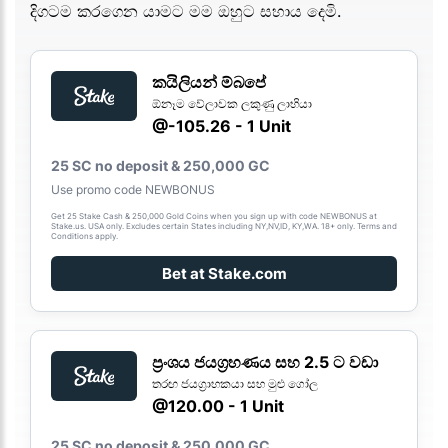
දිගටම කරගෙන යාමට මම ඔහුට සහාය දෙමි.
කයිලියන් ම්බපේ
ඕනෑම වේලාවක ලකුණු ලාභියා
@-105.26 - 1 Unit
25 SC no deposit & 250,000 GC
Use promo code NEWBONUS
Get 25 Stake Cash & 250,000 Gold Coins when you sign up with code NEWBONUS at
Stake.us. USA only. Excludes certain States including NY,NV,ID, KY,WA. 18+ only. Terms and
Conditions apply.
Bet at Stake.com
ප්‍රංශය ජයග්‍රහණය සහ 2.5 ට වඩා
තරඟ ජයග්‍රාහකයා සහ මුළු ගෝල
@120.00 - 1 Unit
25 SC no deposit & 250,000 GC