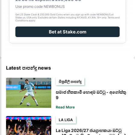
Use promo code NEWBONUS
Get 25 Stake Cash & 250,000 Gold Coins when you sign up with code NEWBONUS at
Stake.us. USA only. Excludes certain States including NY,NV,ID, KY,WA. 18+ only. Terms and
Conditions apply.
Bet at Stake.com
Latest පාපන්දු news
මිත්‍රශීලී පාපන්දු
සමාජ හිතකාමී හොඳම ඔට්ටු - අගෝස්තු
9
Read More
LA LIGA
La Liga 2026/27 ජයග්‍රාහකයා ඔට්ටු