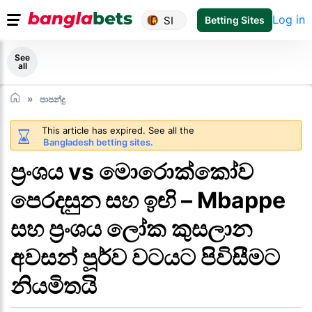
Log in
SI
Betting Sites
See
all
පාපන්දු
This article has expired. See all the
Bangladesh betting sites.
ප්‍රංශය vs මොරොක්කෝව
පෙරදසුන සහ ඉඟි – Mbappe
සහ ප්‍රංශය ලෝක කුසලාන
අවසන් පූර්ව වටයට පිවිසීමට
නියමිතයි