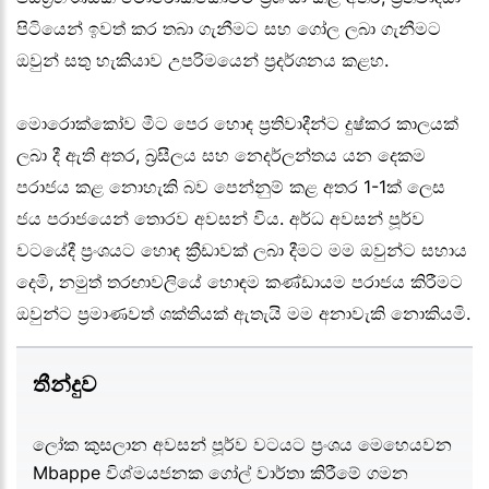
පිටියෙන් ඉවත් කර තබා ගැනීමට සහ ගෝල ලබා ගැනීමට
ඔවුන් සතු හැකියාව උපරිමයෙන් ප්‍රදර්ශනය කළහ.
මොරොක්කෝව මීට පෙර හොඳ ප්‍රතිවාදීන්ට දුෂ්කර කාලයක්
ලබා දී ඇති අතර, බ්‍රසීලය සහ නෙදර්ලන්තය යන දෙකම
පරාජය කළ නොහැකි බව පෙන්නුම් කළ අතර 1-1ක් ලෙස
ජය පරාජයෙන් තොරව අවසන් විය. අර්ධ අවසන් පූර්ව
වටයේදී ප්‍රංශයට හොඳ ක්‍රීඩාවක් ලබා දීමට මම ඔවුන්ට සහාය
දෙමි, නමුත් තරඟාවලියේ හොඳම කණ්ඩායම පරාජය කිරීමට
ඔවුන්ට ප්‍රමාණවත් ශක්තියක් ඇතැයි මම අනාවැකි නොකියමි.
තීන්දුව
ලෝක කුසලාන අවසන් පූර්ව වටයට ප්‍රංශය මෙහෙයවන
Mbappe විශ්මයජනක ගෝල් වාර්තා කිරීමේ ගමන