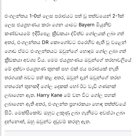
එංගලන්තය 1-0ක් ලෙස පරාජයට පත් වූ තත්වයෙන් 2-1ක්
ලෙස ජයග්‍රහණය කරා ගෙන යාමට Bayern මියුනිච්
කණ්ඩායමේ ඉදිරිපෙළ ක්‍රීඩකයා ද්විත්ව ගෝලයක් ලබා ගත්
අතර, එංගලන්තය DR කොංගෝවට එරෙහිව ඇති වූ වළෙන්
ගොඩ ඒමට එංගලන්තයට ඔවුන්ගේ හොඳම ගෝල ලබා ගත්
ක්‍රීඩකයා අවශ්‍ය විය. මෙම ජයග්‍රහණය ඔවුන්ගේ තරඟාවලියේ
මේ දක්වා ජයග්‍රහණ තුනක් සහ එක් ජය පරාජයක් නැති
තරගයක් බවට පත් කළ අතර, ඔවුන් දැන් ඔවුන්ගේ තරඟ
හතරෙන් තුනකදී ගෝල දෙකක් හෝ ඊට වැඩි ගණනක්
ලබාගෙන ඇත. Harry Kane මේ වන විට ගෝල පහක්
ලබාගෙන ඇති අතර, එංගලන්ත ප්‍රහාරකයා හොඳ තත්ත්වයේ
සිටී. මෙක්සිකෝව ඔහුට ලකුණු ලබා ගැනීමට අවස්ථා ලබා
දුන්නොත්, ඔහු ඔවුන්ට දඬුවම් කරනු ඇත.