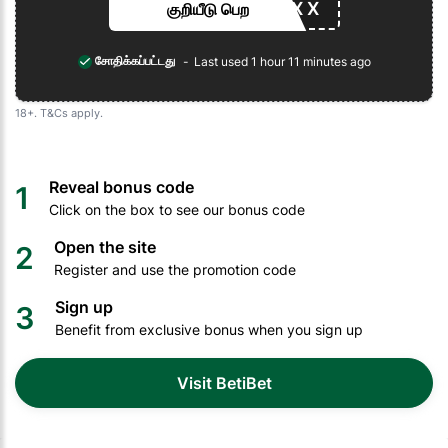
XXXXX
குறியீடு பெற
சோதிக்கப்பட்டது
Last used 1 hour 11 minutes ago
18+.
T&Cs
apply.
Reveal bonus code
1
Click on the box to see our bonus code
Open the site
2
Register and use the promotion code
Sign up
3
Benefit from exclusive bonus when you sign up
Visit BetiBet