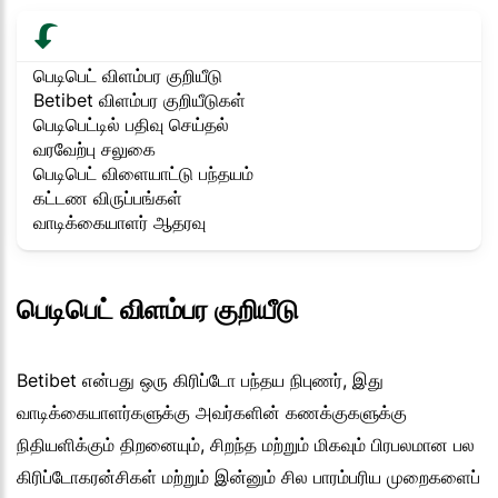
பெடிபெட் விளம்பர குறியீடு
Betibet விளம்பர குறியீடுகள்
பெடிபெட்டில் பதிவு செய்தல்
வரவேற்பு சலுகை
பெடிபெட் விளையாட்டு பந்தயம்
கட்டண விருப்பங்கள்
வாடிக்கையாளர் ஆதரவு
பெடிபெட் விளம்பர குறியீடு
Betibet என்பது ஒரு கிரிப்டோ பந்தய நிபுணர், இது
வாடிக்கையாளர்களுக்கு அவர்களின் கணக்குகளுக்கு
நிதியளிக்கும் திறனையும், சிறந்த மற்றும் மிகவும் பிரபலமான பல
கிரிப்டோகரன்சிகள் மற்றும் இன்னும் சில பாரம்பரிய முறைகளைப்