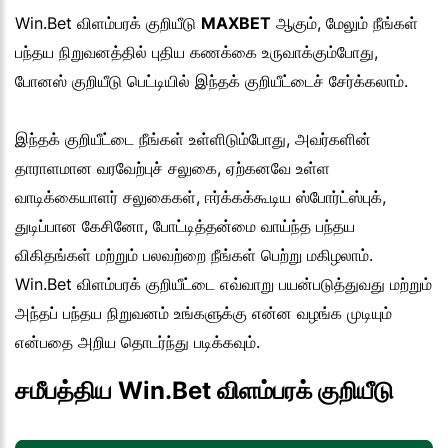
Win.Bet விளம்பரக் குறியீடு
MAXBET
ஆகும், மேலும் நீங்கள்
பந்தய நிறுவனத்தில் புதிய கணக்கை உருவாக்கும்போது,
போனஸ் குறியீடு பெட்டியில் இந்தக் குறியீட்டைச் சேர்க்கலாம்.
இந்தக் குறியீட்டை நீங்கள் உள்ளிடும்போது, அவர்களின்
தாராளமான வரவேற்புச் சலுகை, ஏற்கனவே உள்ள
வாடிக்கையாளர் சலுகைகள், ஈர்க்கக்கூடிய ஸ்போர்ட்ஸ்புக்,
துடிப்பான கேசினோ, போட்டித்தன்மை வாய்ந்த பந்தய
விகிதங்கள் மற்றும் பலவற்றை நீங்கள் பெற்று மகிழலாம்.
Win.Bet விளம்பரக் குறியீட்டை எவ்வாறு பயன்படுத்துவது மற்றும்
அந்தப் பந்தய நிறுவனம் உங்களுக்கு என்ன வழங்க முடியும்
என்பதை அறிய தொடர்ந்து படிக்கவும்.
சமீபத்திய Win.Bet விளம்பரக் குறியீடு