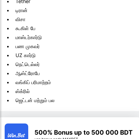
Tether
டிரான்
விசா
கூகிள் பே
மாஸ்டர்கார்டு
பண முகவர்
UZ கார்டு
நெட்டெல்லர்
ஆஸ்ட்ரோபே
வங்கிப் பரிமாற்றம்
ஸ்க்ரில்
ஜெட்டன் மற்றும் பல
500% Bonus up to 500 000 BDT