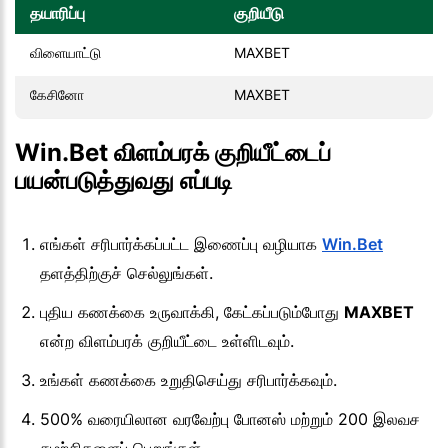
தயாரிப்பு
குறியீடு
விளையாட்டு
MAXBET
கேசினோ
MAXBET
Win.Bet விளம்பரக் குறியீட்டைப்
பயன்படுத்துவது எப்படி
எங்கள் சரிபார்க்கப்பட்ட இணைப்பு வழியாக
Win.Bet
தளத்திற்குச் செல்லுங்கள்.
புதிய கணக்கை உருவாக்கி, கேட்கப்படும்போது
MAXBET
என்ற விளம்பரக் குறியீட்டை உள்ளிடவும்.
உங்கள் கணக்கை உறுதிசெய்து சரிபார்க்கவும்.
500% வரையிலான வரவேற்பு போனஸ் மற்றும் 200 இலவச