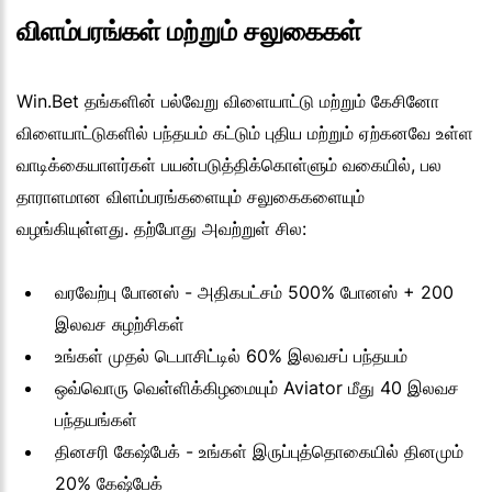
விளம்பரங்கள் மற்றும் சலுகைகள்
Win.Bet தங்களின் பல்வேறு விளையாட்டு மற்றும் கேசினோ
விளையாட்டுகளில் பந்தயம் கட்டும் புதிய மற்றும் ஏற்கனவே உள்ள
வாடிக்கையாளர்கள் பயன்படுத்திக்கொள்ளும் வகையில், பல
தாராளமான விளம்பரங்களையும் சலுகைகளையும்
வழங்கியுள்ளது. தற்போது அவற்றுள் சில:
வரவேற்பு போனஸ் - அதிகபட்சம் 500% போனஸ் + 200
இலவச சுழற்சிகள்
உங்கள் முதல் டெபாசிட்டில் 60% இலவசப் பந்தயம்
ஒவ்வொரு வெள்ளிக்கிழமையும் Aviator மீது 40 இலவச
பந்தயங்கள்
தினசரி கேஷ்பேக் - உங்கள் இருப்புத்தொகையில் தினமும்
20% கேஷ்பேக்