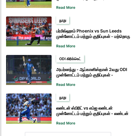
இறுதிப் போட்டியில் காலி அணி
Read More
இடம்பிடிக்கும்
நூறு
பர்மிங்ஹாம் Phoenix vs Sun Leeds
முன்னோட்டம் மற்றும் குறிப்புகள் - மற்றொரு
வெற்றியின் மூலம் Sun அணி பிளேஆஃப்
Read More
வாய்ப்புகளைத் தக்கவைக்கும்
ODI கிரிக்கெட்
அயர்லாந்து - ஆப்கானிஸ்தான் 2வது ODI
முன்னோட்டம் மற்றும் குறிப்புகள் -
அயர்லாந்துக்கு எதிரான ODI
Read More
ஆப்கானிஸ்தான் வெற்றி பெறும் என
ஆதரவு
நூறு
லண்டன் ஸ்பிரிட் vs எம்ஐ லண்டன்
முன்னோட்டம் மற்றும் குறிப்புகள் - லண்டன்
ஸ்பிரிட்டின் துயரங்களை எம்ஐ லண்டன்
Read More
மேலும் அதிகரிக்கும்