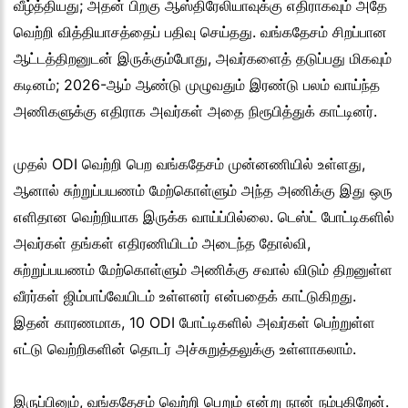
வீழ்த்தியது; அதன் பிறகு ஆஸ்திரேலியாவுக்கு எதிராகவும் அதே
வெற்றி வித்தியாசத்தைப் பதிவு செய்தது. வங்கதேசம் சிறப்பான
ஆட்டத்திறனுடன் இருக்கும்போது, அவர்களைத் தடுப்பது மிகவும்
கடினம்; 2026-ஆம் ஆண்டு முழுவதும் இரண்டு பலம் வாய்ந்த
அணிகளுக்கு எதிராக அவர்கள் அதை நிரூபித்துக் காட்டினர்.
முதல் ODI வெற்றி பெற வங்கதேசம் முன்னணியில் உள்ளது,
ஆனால் சுற்றுப்பயணம் மேற்கொள்ளும் அந்த அணிக்கு இது ஒரு
எளிதான வெற்றியாக இருக்க வாய்ப்பில்லை. டெஸ்ட் போட்டிகளில்
அவர்கள் தங்கள் எதிரணியிடம் அடைந்த தோல்வி,
சுற்றுப்பயணம் மேற்கொள்ளும் அணிக்கு சவால் விடும் திறனுள்ள
வீரர்கள் ஜிம்பாப்வேயிடம் உள்ளனர் என்பதைக் காட்டுகிறது.
இதன் காரணமாக, 10 ODI போட்டிகளில் அவர்கள் பெற்றுள்ள
எட்டு வெற்றிகளின் தொடர் அச்சுறுத்தலுக்கு உள்ளாகலாம்.
இருப்பினும், வங்கதேசம் வெற்றி பெறும் என்று நான் நம்புகிறேன்.