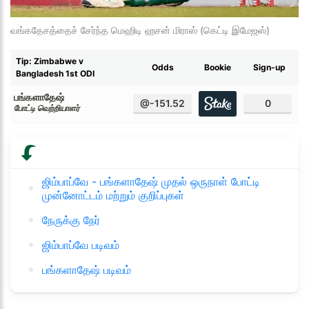
வங்கதேசத்தைச் சேர்ந்த மெஹிடி ஹசன் மிராஸ் (கெட்டி இமேஜஸ்)
Tip: Zimbabwe v
Odds
Bookie
Sign-up
Bangladesh 1st ODI
பங்களாதேஷ்
@-151.52
0
போட்டி வெற்றியாளர்
ஜிம்பாப்வே - பங்களாதேஷ் முதல் ஒருநாள் போட்டி
முன்னோட்டம் மற்றும் குறிப்புகள்
நேருக்கு நேர்
ஜிம்பாப்வே படிவம்
பங்களாதேஷ் படிவம்