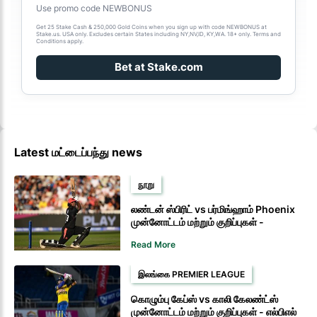
Use promo code NEWBONUS
Get 25 Stake Cash & 250,000 Gold Coins when you sign up with code NEWBONUS at
Stake.us. USA only. Excludes certain States including NY,NV,ID, KY,WA. 18+ only. Terms and
Conditions apply.
Bet at Stake.com
Latest மட்டைப்பந்து news
நூறு
லண்டன் ஸ்பிரிட் vs பர்மிங்ஹாம் Phoenix
முன்னோட்டம் மற்றும் குறிப்புகள் -
பரிதாபகரமான ஸ்பிரிட் அணிக்கு Phoenix
Read More
மற்றுமொரு தோல்வியைக் கொடுக்கும்
இலங்கை PREMIER LEAGUE
கொழும்பு கேப்ஸ் vs காலி கேலண்ட்ஸ்
முன்னோட்டம் மற்றும் குறிப்புகள் - எல்பிஎல்