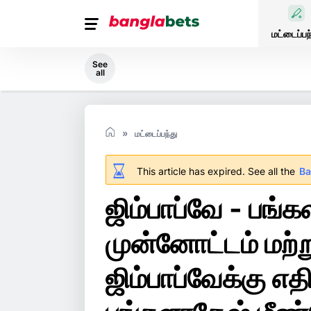
மட்டைப்பந
See
all
மட்டைப்பந்து
This article has expired. See all the
Ba
ஜிம்பாப்வே - பங
முன்னோட்டம் மற்றும
ஜிம்பாப்வேக்கு எ