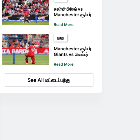
வாய்ப்புகளைத்
தக்கவைக்கும்
சதர்ன் பிரேவ் vs
Manchester சூப்பர்
Giants முன்னோட்டம்
Read More
மற்றும் குறிப்புகள் -
பிரேவ் அணிக்கு
எதிரான முக்கியமான
நூறு
வெற்றியை சூப்பர்
Giants கைப்பற்றும்
Manchester சூப்பர்
Giants vs வெல்ஷ்
Fire முன்னோட்டம்
Read More
மற்றும் குறிப்புகள் – 'தி
ஹன்ட்ரட்' தொடரில்
வெல்ஷ் Fire தங்களது
See All மட்டைப்பந்து
அபாரமான வெளி
மைதான வெற்றியைத்
தொடரவுள்ளது.