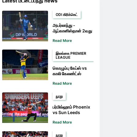
Latest மட்டைப்பந்து news
ODI கிரிக்கெட்
அயர்லாந்து -
ஆப்கானிஸ்தான் 2வது
ODI முன்னோட்டம்
Read More
மற்றும் குறிப்புகள் -
அயர்லாந்துக்கு எதிரான
ODI ஆப்கானிஸ்தான்
இலங்கை PREMIER
LEAGUE
வெற்றி பெறும் என
ஆதரவு
கொழும்பு கேப்ஸ் vs
காலி கேலண்ட்ஸ்
முன்னோட்டம் மற்றும்
Read More
குறிப்புகள் - எல்பிஎல்
இறுதிப் போட்டியில் காலி
அணி இடம்பிடிக்கும்
நூறு
பர்மிங்ஹாம் Phoenix
vs Sun Leeds
முன்னோட்டம் மற்றும்
Read More
குறிப்புகள் - மற்றொரு
வெற்றியின் மூலம் Sun
அணி பிளேஆஃப்
நூறு