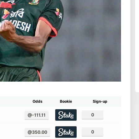
Odds
Bookie
Sign-up
0
@-111.11
0
@350.00