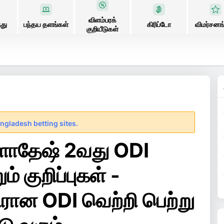
விளம்பரக்
்து
பந்தய தளங்கள்
கிரிப்டோ
விமர்சனங
குறியீடுகள்
ngladesh betting sites.
்களாதேஷ் 2வது ODI
் குறிப்புகள் -
திரான ODI வெற்றி பெற்று