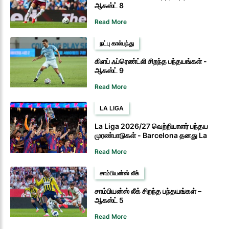
ஆகஸ்ட் 8
Read More
நட்பு கால்பந்து
கிளப் ஃப்ரெண்ட்லி சிறந்த பந்தயங்கள் -
ஆகஸ்ட் 9
Read More
LA LIGA
La Liga 2026/27 வெற்றியாளர் பந்தய
முரண்பாடுகள் - Barcelona தனது La
Liga கிரீடத்தை பாதுகாக்க முடியுமா?
Read More
சாம்பியன்ஸ் லீக்
சாம்பியன்ஸ் லீக் சிறந்த பந்தயங்கள் –
ஆகஸ்ட் 5
Read More