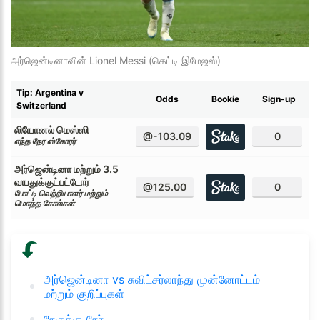
அர்ஜென்டினாவின் Lionel Messi (கெட்டி இமேஜஸ்)
Tip: Argentina v
Odds
Bookie
Sign-up
Switzerland
லியோனல் மெஸ்ஸி
@-103.09
0
எந்த நேர ஸ்கோரர்
அர்ஜென்டினா மற்றும் 3.5
வயதுக்குட்பட்டோர்
@125.00
0
போட்டி வெற்றியாளர் மற்றும்
மொத்த கோல்கள்
அர்ஜென்டினா vs சுவிட்சர்லாந்து முன்னோட்டம்
மற்றும் குறிப்புகள்
நேருக்கு நேர்