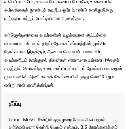
ஸ்பெயின் - போர்ச்சுகல் போட்டியைப் போலவே, உண்மையில்
ஆர்வத்தைத் தூண்டத் தவறிய ஒரே இரண்டு காலிறுதிக்கு
முந்தைய சுற்றுப் போட்டிகளாக அமைந்தன.
அர்ஜென்டினாவை அவர்களின் வழக்கமான ஆட்டத்தை
விளையாட விடாமல் தடுப்பதே சுவிட்சர்லாந்தின் முக்கிய
நோக்கமாக இருக்கும், ஆனால் கொலம்பியாவை விட
அவர்களிடம் தாக்குதல் திறன்கள் ஏராளமாக உள்ளன. இதைக்
கருத்தில் கொண்டு, உலக சாம்பியன்களிடம் தோல்வியடைவதன்
மூலம் சுவிஸ் அணி உலகக் கோப்பையிலிருந்து வெளியேறும்
என்று நான் கணிக்கிறேன்.
தீர்ப்பு
Lionel Messi மீண்டும் ஒருமுறை கோல் அடிப்பதால்,
அர்ஜென்டினா வெற்றி பெறும் என்றும், 3.5 கோல்களுக்கும்