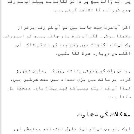
پر آنے والے میچ پر دانو لگانے سے پہلے آپ سے رقم
جمع کروانے کا تقاضا کرتی ہیں۔
اگر آپ شرط جیت جاتے ہیں تو آپ کو رقم برقرار
رکھنا ہوگی۔ اگر آپ شرط ہار جاتے ہیں، تو اسپورٹس
بک آپ کے اکاؤنٹ میں رقم جمع کر دے گی تاکہ آپ
اگلے دن دوبارہ شرط لگا سکیں۔
ہم اس بات کو یقینی بناتے ہیں کہ ہماری تجویز
کردہ ہر سائٹ میں بڑی تعداد میں مفت شرطیں ہیں،
لہذا آپ کو اپنے پیسے کے لیے بہت زیادہ دھچکا مل
سکتا ہے۔
مشکلات کی سخاوت
ایک بار جب آپ کو ایک قابل اعتماد، محفوظ، اور