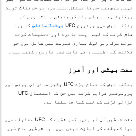
نہیں سمجھتے جس کا مستقل بنیادوں پر خوفناک ٹریک
ریکارڈ ہو۔ ہم اس بات کو یقینی بناتے ہیں کہ
بنگلہ دیش میں بہترین
UFC
بیٹنگ سائٹس
کا پردہ
فاش کرنے کے لیے اپنے جائزے اور تحقیقات کرتے
ہوئے صرف وہی لوگ ہماری فہرست میں شامل ہوں جو
کلائنٹ کے اطمینان کی ثابت شدہ تاریخ رکھتے ہیں۔
مفت بیٹس اور آفرز
بنگلہ دیش کے تمام بڑے
UFC
بکیز سائن اپ بونس اور
پروموشنز فراہم کرتے ہیں جن کا استعمال
UFC
لڑائی لڑنے کے لیے کیا جا سکتا ہے۔
مفت شرطیں آپ کو بغیر کسی خطرے کے
UFC
مقابلے میں
جوا کھیلنے کی اجازت دیتی ہیں۔ یہ شرطیں عام طور