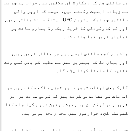
وہ سائٹس جن کا ریکارڈ ان علاقوں میں خراب ہے جو سب
سے زیادہ اہمیت رکھتے ہیں، جیسے کہ اوپر والی
سائٹیں جو ایک بہترین
UFC
بیٹنگ سائٹ بناتی ہیں،
اور کم کارکردگی کا ٹریک ریکارڈ ہماری سائٹ پر
نمایاں نہیں کیا جائے گا۔
بلاشبہ، کچھ سائٹس ایسی ہیں جو مثالی نہیں ہیں،
اور یہاں تک کہ بہترین میں سے عظیم کو بھی کسی وقت
تنقید کا سامنا کرنا پڑے گا۔
گاہک بعض اوقات تبصرے اور تجزیے لکھ سکتے ہیں جو
اس بات کی نشاندہی کرتے ہیں کہ کوئی سائٹ برابر
نہیں ہے، لیکن ان پر ہمیشہ یقین نہیں کیا جا سکتا
کیونکہ کچھ جواریوں میں محض رنجش ہوتی ہے۔
جب بات اس پر آتی ہے، تو ہم ایک مہذب سائٹ کو ایسی