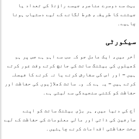
بہت سے دوسرے عناصر، جیسے راؤنڈ کی تعداد یا
جیتنے کا طریقہ، شرط لگانے کے لیے دستیاب ہونا
چاہیے۔
سیکورٹی
آخر میں، ایک عامل جو کہ سب سے اہم ہے جس پر ہم
کھیلوں کی بیٹنگ سائٹ کی جانچ کرتے وقت غور کرتے
ہیں – اور اس کی سفارش کرنے یا نہ کرنے کا فیصلہ
کرتے ہیں – یہ ہے کہ وہ سائٹ کھلاڑیوں کی حفاظت اور
حفاظت کو کتنی سنجیدگی سے لیتی ہے۔
آج کی دنیا میں، ہر بڑی بیٹنگ سائٹ کو اپنے
صارفین کی ذاتی اور مالی معلومات کی حفاظت کے لیے
سخت حفاظتی اقدامات کرنے چاہئیں۔