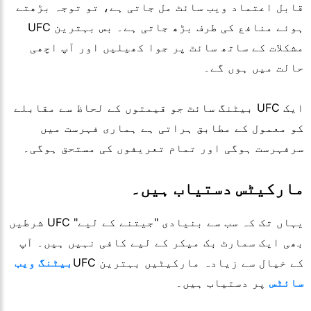
قابل اعتماد ویب سائٹ مل جاتی ہے، تو توجہ بڑھتے
ہوئے منافع کی طرف بڑھ جاتی ہے۔ بس بہترین
UFC
مشکلات کے ساتھ سائٹ پر جوا کھیلیں اور آپ اچھی
حالت میں ہوں گے۔
ایک
UFC
بیٹنگ سائٹ جو قیمتوں کے لحاظ سے مقابلے
کو معمول کے مطابق ہراتی ہے ہماری فہرست میں
سرفہرست ہوگی اور تمام تعریفوں کی مستحق ہوگی۔
مارکیٹس دستیاب ہیں۔
یہاں تک کہ سب سے بنیادی "جیتنے کے لیے"
UFC
شرطیں
بھی ایک سمارٹ بک میکر کے لیے کافی نہیں ہیں۔ آپ
کے خیال سے زیادہ مارکیٹیں بہترین
UFC
بیٹنگ ویب
سائٹس
پر دستیاب ہیں۔