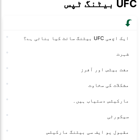
UFC بیٹنگ ٹپس
ایک اچھی UFC بیٹنگ سائٹ کیا بناتی ہے؟
شہرت
مفت بیٹس اور آفرز
مشکلات کی سخاوت
مارکیٹس دستیاب ہیں۔
سیکورٹی
مقبول یو ایف سی بیٹنگ مارکیٹس