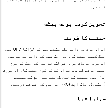
نتائج پیش گوئی کے مطابق ہیں، تو آپ بڑی جیت حاصل
کرتے ہیں۔
تجویز کردہ بونس بیٹس
جیتنے کا طریقہ
آپ اس بات پر دانو لگا سکتے ہیں کہ لڑاکا UFC میں
جنگ کیسے جیتے گا۔ یہ ایک قسم کی دانو ہے جس میں
آپ صرف اس بات پر دانو لگاتے ہیں کہ جنگ کس طرح
جیتی جائے گی بجائے اس کے کہ کون جیتے گا۔ اس صورت
حال میں جیتنے کے تین طریقے ہیں: جج کے فیصلے
(اسکور)، ناک آؤٹ (KO)، یا جمع کرانے کے ذریعے۔
سہارا شرط