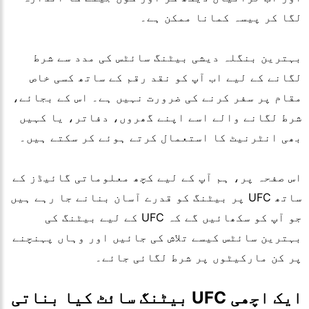
لگا کر پیسہ کمانا ممکن ہے۔
بہترین بنگلہ دیشی بیٹنگ سائٹس کی مدد سے شرط
لگانے کے لیے اب آپ کو نقد رقم کے ساتھ کسی خاص
مقام پر سفر کرنے کی ضرورت نہیں ہے۔ اس کے بجائے،
شرط لگانے والے اسے اپنے گھروں، دفاتر، یا کہیں
بھی انٹرنیٹ کا استعمال کرتے ہوئے کر سکتے ہیں۔
اس صفحہ پر، ہم آپ کے لیے کچھ معلوماتی گائیڈز کے
ساتھ
UFC
پر بیٹنگ کو قدرے آسان بنانے جا رہے ہیں
جو آپ کو سکھائیں گے کہ
UFC
کے لیے بیٹنگ کی
بہترین سائٹس کیسے تلاش کی جائیں اور وہاں پہنچنے
پر کن مارکیٹوں پر شرط لگائی جائے۔
ایک اچھی UFC بیٹنگ سائٹ کیا بناتی