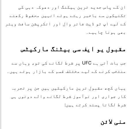
ان کے پاس جدید ترین ہیکنگ اور دھوکہ دہی کی
تکنیکوں سے باخبر رہتے ہوئے انہیں محفوظ رکھنے
کے لیے اپ ٹو ڈیٹ فائر وال اور انکرپشن سافٹ ویئر
بھی ہونا چاہیے۔
مقبول یو ایف سی بیٹنگ مارکیٹس
جب بات آتی ہے
UFC
پر شرط لگانے کی تو، وہاں سے
منتخب کرنے کے لیے مختلف قسم کے بازار ہوتے ہیں۔
یہاں کچھ مقبول ترین مارکیٹیں ہیں جن پر تجربہ
کار جواری اور نوآموز شرط لگانے والے دونوں ہی
شرط لگانا پسند کرتے ہیں:
منی لائن