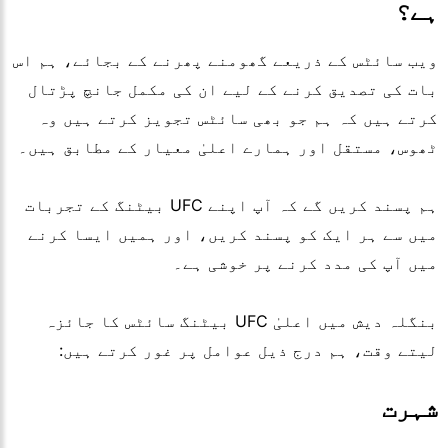
ہے؟
ویب سائٹس کے ذریعے گھومنے پھرنے کے بجائے، ہم اس
بات کی تصدیق کرنے کے لیے ان کی مکمل جانچ پڑتال
کرتے ہیں کہ ہم جو بھی سائٹس تجویز کرتے ہیں وہ
ٹھوس، مستقل اور ہمارے اعلیٰ معیار کے مطابق ہیں۔
ہم پسند کریں گے کہ آپ اپنے
UFC
بیٹنگ کے تجربات
میں سے ہر ایک کو پسند کریں، اور ہمیں ایسا کرنے
میں آپ کی مدد کرنے پر خوشی ہے۔
بنگلہ دیش میں اعلیٰ
UFC
بیٹنگ سائٹس کا جائزہ
لیتے وقت، ہم درج ذیل عوامل پر غور کرتے ہیں:
شہرت