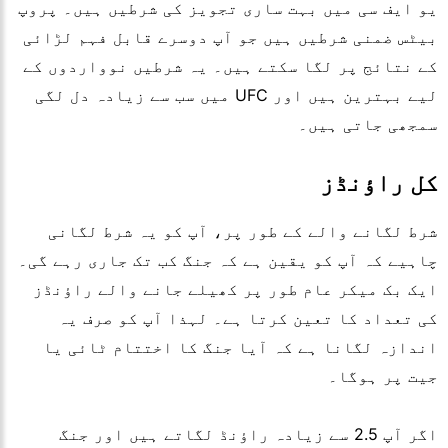
یو ایف سی میں بہت ساری تجویز کی شرطیں ہیں۔ پروپ
بیٹس ضمنی شرطیں ہیں جو آپ دوسرے قابل فہم لڑائی
کے نتائج پر لگا سکتے ہیں۔ یہ شرطیں نوواردوں کے
لیے بہترین ہیں اور UFC میں سب سے زیادہ دل لگی
سمجھی جاتی ہیں۔
کل راؤنڈز
شرط لگانے والے کے طور پر، آپ کو یہ شرط لگانی
چاہیے کہ آپ کو یقین ہے کہ جنگ کب تک جاری رہے گی۔
ایک بک میکر عام طور پر کھیلے جانے والے راؤنڈز
کی تعداد کا تعین کرتا ہے۔ لہذا آپ کو صرف یہ
اندازہ لگانا ہے کہ آیا جنگ کا اختتام ٹائی یا
جیت پر ہوگا۔
اگر آپ 2.5 سے زیادہ راؤنڈ لگاتے ہیں اور جنگ