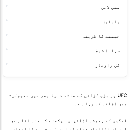
منی لائن
پارلیز
جیتنے کا طریقہ
سہارا شرط
کل راؤنڈز
UFC ہر بڑی لڑائی کے ساتھ دنیا بھر میں مقبولیت
میں اضافہ کر رہا ہے۔
لوگوں کو ہمیشہ لڑائیاں دیکھنے کا مزہ آتا ہے،
اور اب لڑائیاں دیکھ کر اور کون جیتے گا اندازہ