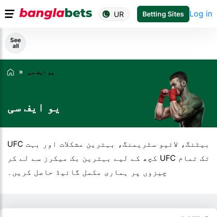
Log in
UR
Betting Sites
See
all
یو ایف سی
یو ایف سی
UFC بیٹنگ، لائیو سٹریمنگ، بہترین مشکلات اور بہت
کچھ کے لیے بہترین بک میکرز سے لے کر UFC تک تمام
چیزوں پر ہماری مکمل گائیڈ حاصل کریں۔