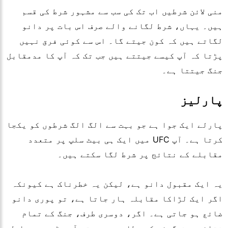
منی لائن شرطیں اب تک کی سب سے مشہور شرط کی قسم
ہیں۔ یہاں، شرط لگانے والے صرف اس بات پر دانو
لگاتے ہیں کہ کون جیتے گا۔ اس سے کوئی فرق نہیں
پڑتا کہ آپ کیسے جیتتے ہیں جب تک کہ آپ کا مدمقابل
جنگ جیتتا ہے۔
پارلیز
پارلے ایک جوا ہے جو بہت سے الگ الگ شرطوں کو یکجا
کرتا ہے۔ آپ UFC میں ایک ہی بیٹ سلپ پر متعدد
مقابلے کے نتائج پر شرط لگا سکتے ہیں۔
یہ ایک مقبول دانو ہے، لیکن یہ خطرناک ہے کیونکہ
اگر ایک لڑاکا مقابلہ ہار جاتا ہے، تو پوری دانو
ضائع ہو جاتی ہے۔ اگر، دوسری طرف، جنگ کے تمام