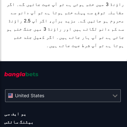
راؤنڈ 3 میں ختم ہوتی ہے تو آپ جیت جائیں گے۔ اگر
مقابلہ توقع سے پہلے ختم ہوتا ہے تو آپ دانو سے
محروم ہو جائیں گے۔ مزید برآں، اگر آپ 2.5 راؤنڈ
سے کم دانو لگاتے ہیں اور راؤنڈ 3 میں جنگ ختم ہو
جاتی ہے تو آپ ہار جاتے ہیں۔ اگر کھیل جلد ختم
ہوتا ہے تو آپ شرط جیت جاتے ہیں۔
United States
یو ایف سی
بیٹنگ سائٹس